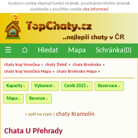
Soubory cookie zlepšují funkci stránek, používáním těchto stránek
souhlasíte s použitím cookie
více informací
☰
⌂
Hledat
Mapa
Schránka(
0
)
chaty kraj Vysočina
»
chaty Třebíč
»
chaty Brněnsko
»
chaty kraj Vysočina Mapa
»
chaty Brněnsko Mapa
»
Kapacity
Vybavení
Ceník 2025
Rezervace
Mapa
Recenze
chaty Kramolín
«
zpět na výpis
|
Chata U Přehrady