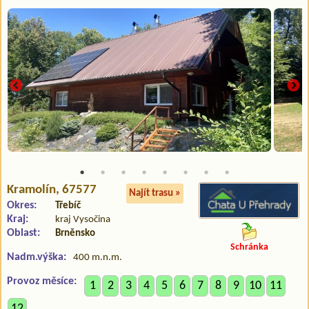
Kramolín
, 67577
Najít trasu »
Okres:
Třebíč
Kraj:
kraj Vysočina
Oblast:
Brněnsko
Schránka
Nadm.výška:
400 m.n.m.
Provoz měsíce:
1
2
3
4
5
6
7
8
9
10
11
12