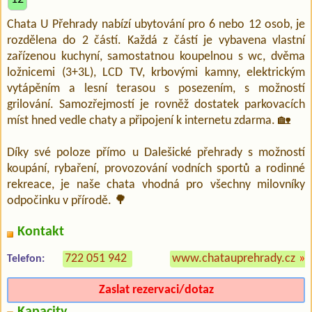
Chata U Přehrady nabízí ubytování pro 6 nebo 12 osob, je
rozdělena do 2 částí. Každá z částí je vybavena vlastní
zařízenou kuchyní, samostatnou koupelnou s wc, dvěma
ložnicemi (3+3L), LCD TV, krbovými kamny, elektrickým
vytápěním a lesní terasou s posezením, s možností
grilování. Samozřejmostí je rovněž dostatek parkovacích
míst hned vedle chaty a připojení k internetu zdarma. 🏡
Díky své poloze přímo u Dalešické přehrady s možností
koupání, rybaření, provozování vodních sportů a rodinné
rekreace, je naše chata vhodná pro všechny milovníky
odpočinku v přírodě. 🌳
Kontakt
722 051 942
www.chatauprehrady.cz
»
Telefon:
Zaslat rezervaci/dotaz
Kapacity