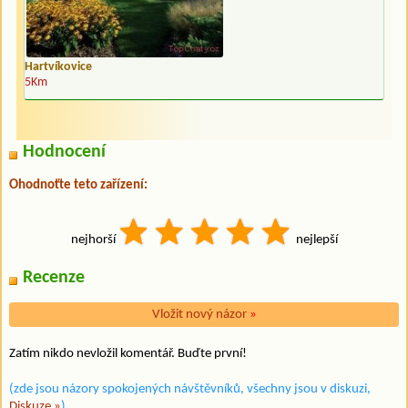
Hartvíkovice
5Km
Hodnocení
Ohodnoťte teto zařízení:
nejhorší
nejlepší
Recenze
Vložit nový názor
»
Zatím nikdo nevložil komentář. Buďte první!
(zde jsou názory spokojených návštěvníků, všechny jsou v diskuzi,
Diskuze »
)