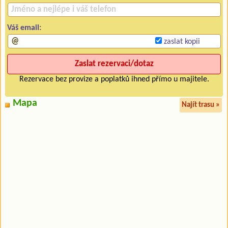
Váš email:
zaslat kopii
Rezervace bez provize a poplatků ihned přímo u majitele.
Mapa
Najít trasu »