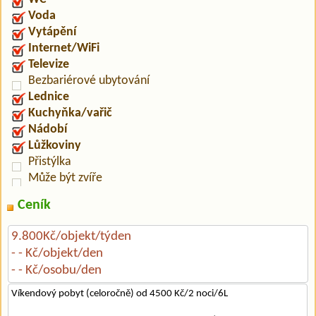
Voda
Vytápění
Internet/WiFi
Televize
Bezbariérové ubytování
Lednice
Kuchyňka/vařič
Nádobí
Lůžkoviny
Přistýlka
Může být zvíře
Ceník
9.800Kč/objekt/týden
- - Kč/objekt/den
- - Kč/osobu/den
Víkendový pobyt (celoročně) od 4500 Kč/2 noci/6L