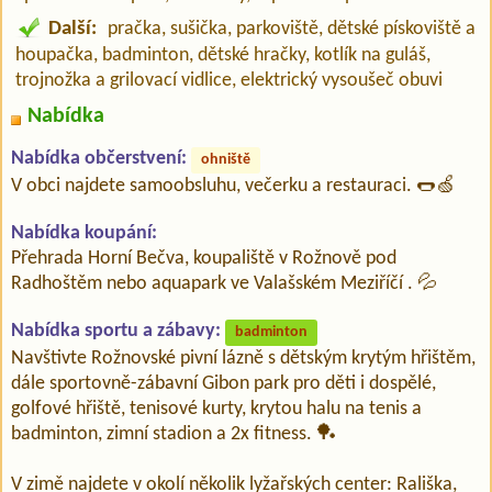
Další:
pračka, sušička, parkoviště, dětské pískoviště a
houpačka, badminton, dětské hračky, kotlík na guláš,
trojnožka a grilovací vidlice, elektrický vysoušeč obuvi
Nabídka
Nabídka občerstvení:
ohniště
V obci najdete samoobsluhu, večerku a restauraci. 🌭🍏
Nabídka koupání:
Přehrada Horní Bečva, koupaliště v Rožnově pod
Radhoštěm nebo aquapark ve Valašském Meziříčí . 💦
Nabídka sportu a zábavy:
badminton
Navštivte Rožnovské pivní lázně s dětským krytým hřištěm,
dále sportovně-zábavní Gibon park pro děti i dospělé,
golfové hřiště, tenisové kurty, krytou halu na tenis a
badminton, zimní stadion a 2x fitness. 🏓
V zimě najdete v okolí několik lyžařských center: Rališka,