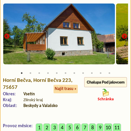
Horní Bečva
, Horní Bečva 223,
75657
Najít trasu »
Okres:
Vsetín
Schránka
Kraj:
Zlínský kraj
Oblast:
Beskydy a Valašsko
Provoz měsíce:
1
2
3
4
5
6
7
8
9
10
11