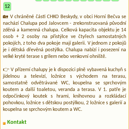
12
🏡 V chráněné části CHKO Beskydy, v obci Horní Bečva se
nachází Chalupa pod Jalovcem - zrekonstruovaná původní
zděná a kamenná chalupa. Celková kapacita objektu je 14
osob + 2 osoby na přistýlce ve čtyřech samostatných
pokojích, z toho dva pokoje mají galerii. V jednom z pokojů
je i dětská dřevěná postýlka. Chalupa nabízí i posezení na
velké kryté terase s grilem nebo venkovní ohniště.
👉 V přízemí chalupy je k dispozici plně vybavená kuchyň s
jídelnou a televizí, ložnice s východem na terasu,
samostatně odvětrávané WC, koupelna se sprchovým
koutem a další toaletou, veranda a terasa. V 1. patře je
odpočinkový koutek s hrami, knihovnou a rozkládací
pohovkou, ložnice s dětskou postýlkou, 2 ložnice s galerií a
koupelna se sprchovým koutem a WC.
Kontakt