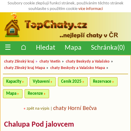
Soubory cookie zlepšují funkci stránek, používáním těchto stránek
souhlasíte s použitím cookie
více informací
☰
⌂
Hledat
Mapa
Schránka(
0
)
chaty Zlínský kraj
»
chaty Vsetín
»
chaty Beskydy a Valašsko
»
chaty Zlínský kraj Mapa
»
chaty Beskydy a Valašsko Mapa
»
Kapacity
Vybavení
Ceník 2025
Rezervace
Mapa
Recenze
chaty Horní Bečva
«
zpět na výpis
|
Chalupa Pod jalovcem