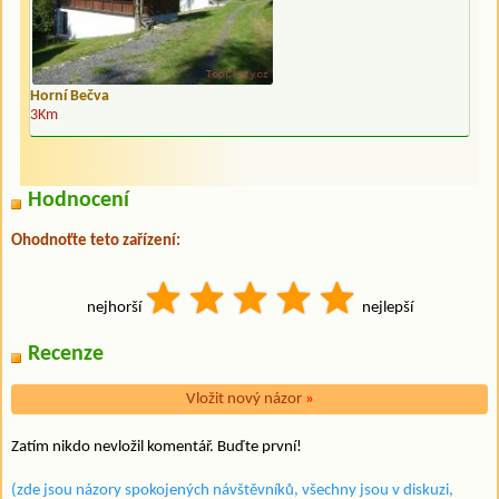
Horní Bečva
3Km
Hodnocení
Ohodnoťte teto zařízení:
nejhorší
nejlepší
Recenze
Vložit nový názor
»
Zatím nikdo nevložil komentář. Buďte první!
(zde jsou názory spokojených návštěvníků, všechny jsou v diskuzi,