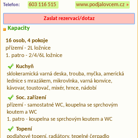
603 116 515
www.podjalovcem.cz
»
Telefon:
Zaslat rezervaci/dotaz
Kapacity
16 osob, 4 pokoje
přízemí - 2L ložnice
1. patro - 2/4/6L ložnice
Kuchyň
sklokeramická varná deska, trouba, myčka, americká
lednice s mrazákem, mikrovlnka, varná konvice,
kávovar, toustovač, mixér, hrnce, nádobí
Soc. zařízení
přízemí - samostatné WC, koupelna se sprchovým
koutem a WC
1. patro - koupelna se sprchovým koutem a WC
Topení
podlahové topení, radiátory, tepelné čerpadlo