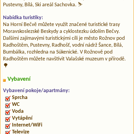
Pustevny, Bílá, Ski areál Sachovka. ⛷️
Nabídka turistiky:
Na Horní Bečvě můžete využít značené turistické trasy
Moravskoslezské Beskydy a cyklostezku údolím Bečvy.
Dalšími zajímavými turistickými cíli je město Rožnov pod
Radhoštěm, Pustevny, Radhošť, vodní nádrž Šance, Bílá,
Bumbálka, rozhledna na Súkenické. V Rožnově pod
Radhoštěm můžete navštívit Valašské muzeum v přírodě.
🌳
Vybavení
Vybavení pokoje/apartmány:
Sprcha
WC
Voda
Vytápění
Internet/WiFi
Televize