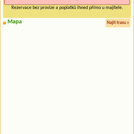
Rezervace bez provize a poplatků ihned přímo u majitele.
Mapa
Najít trasu »