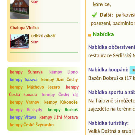
5Km
konvice,
Další:
parkovišt
posezení, badminton
Chalupa Vločka
Nabídka
Orlické Záhoří
6Km
Nabídka občerstvení
restaurace Šerlišský
Nabídka koupání:
s
kempy Šumava
kempy Lipno
Bazén Dobruška (17 
kempy Sázava
kempy Jižní Čechy
kempy Máchovo Jezero
kempy
Nabídka sportu a zá
Česká kanada
kempy Český ráj
Na hájovně si můžete
kempy Vranov
kempy Krkonoše
zajezděte na terénníc
kempy Beskydy
kempy Rozkoš
kempy Vltava
kempy Jižní Morava
Nabídka turistiky:
kempy České Švýcarsko
Velká Deštná a srub H