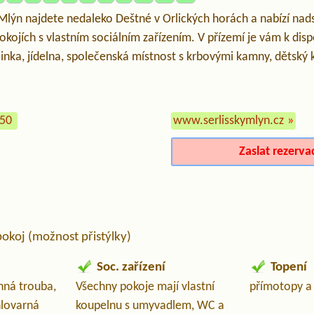
 Mlýn najdete nedaleko Deštné v Orlických horách a nabízí na
okojích s vlastním sociálním zařízením. V přízemí je vám k disp
nka, jídelna, společenská místnost s krbovými kamny, dětský 
250
www.serlisskymlyn.cz
»
Zaslat rezerva
pokoj (možnost přistýlky)
Soc. zařízení
Topení
nná trouba,
Všechny pokoje mají vlastní
přímotopy a
hlovarná
koupelnu s umyvadlem, WC a