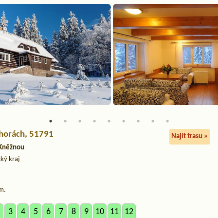
 horách
, 51791
Najít trasu »
 Kněžnou
ký kraj
m.
3
4
5
6
7
8
9
10
11
12