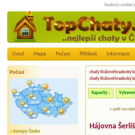
Soubory cookie z
Úvod
Mapa
Počasí
Přihlásit
Informace
Počasí
chaty Královéhradecký k
chaty Královéhradecký k
Kapacity
Vybaven
«
zpět na výpi
Hájovna Šerli
kempy Česko