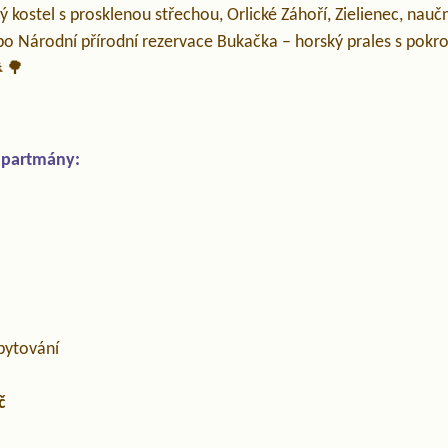
ý kostel s prosklenou střechou, Orlické Záhoří, Zielienec, nau
bo Národní přírodní rezervace Bukačka – horský prales s po
🌲🌳
apartmány:
bytování
č