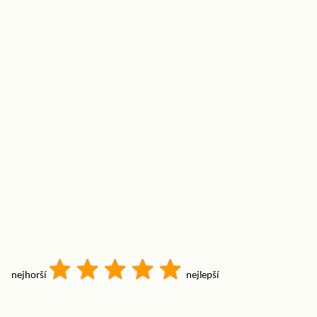
nejhorší
nejlepší