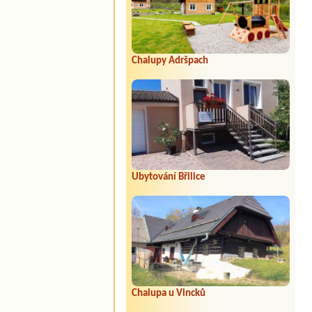
Chalupy Adršpach
Ubytování Břilice
Chalupa u Vincků