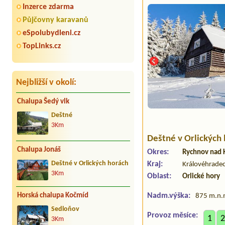
Inzerce zdarma
Půjčovny karavanů
eSpolubydleni.cz
TopLinks.cz
Nejbližší v okolí:
Chalupa Šedý vlk
Deštné
3Km
Deštné v Orlických
Chalupa Jonáš
Okres:
Rychnov nad
Kraj:
Deštné v Orlických horách
Královéhradec
3Km
Oblast:
Orlické hory
Nadm.výška:
Horská chalupa Kočmíd
875 m.n.
Sedloňov
Provoz měsíce:
1
2
3Km