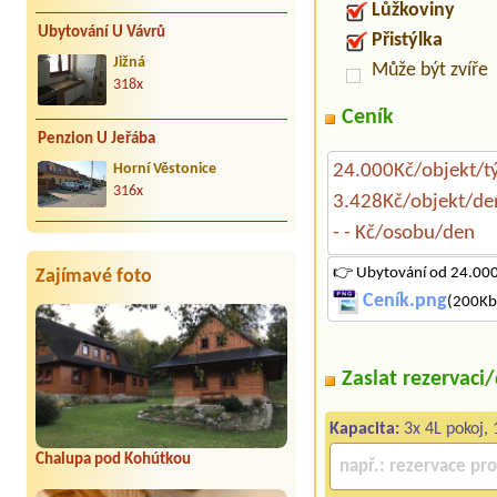
Lůžkoviny
Ubytování U Vávrů
Přistýlka
Jižná
Může být zvíře
318x
Ceník
Penzion U Jeřába
24.000Kč/objekt/t
Horní Věstonice
316x
3.428Kč/objekt/de
- - Kč/osobu/den
👉 Ubytování od 24.000
Zajímavé foto
Ceník.png
(200Kb)
Zaslat rezervaci
Kapacita:
3x 4L pokoj, 
Chalupa pod Kohútkou