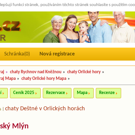
lepšují funkci stránek, používáním těchto stránek souhlasíte s použitím co
Schránka(
0
)
Nová registrace
raj
»
chaty Rychnov nad Kněžnou
»
chaty Orlické hory
»
raj Mapa
»
chaty Orlické hory Mapa
»
í
Ceník 2025
Rezervace
Mapa
Recenze
chaty Deštné v Orlických horách
s
|
šský Mlýn