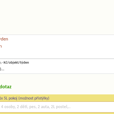
ýden
n
,- Kč/objekt/týden
...
/dotaz
1x 5L pokoj (možnost přistýlky)