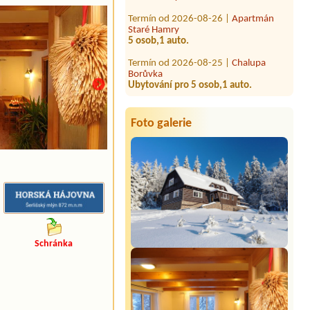
Termín od 2026-08-26 |
Apartmán
Staré Hamry
5 osob,1 auto.
Termín od 2026-08-25 |
Chalupa
Borůvka
Ubytování pro 5 osob,1 auto.
Termín od 2026-09-25 |
Chalupa Na
Zemi 211
11 osob / 6 pokojů/ 4 auta
Foto galerie
Schránka