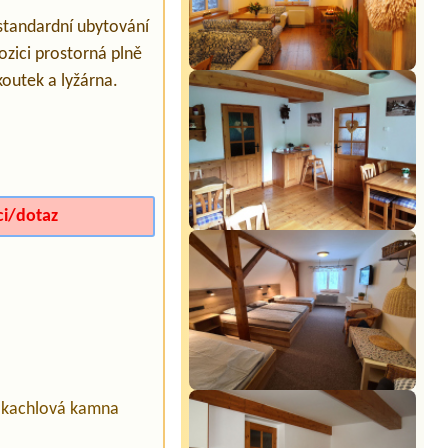
dstandardní ubytování
ozici prostorná plně
koutek a lyžárna.
ci/dotaz
 kachlová kamna