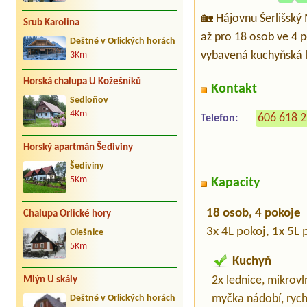
🏡 Hájovnu Šerlišský
Srub Karolina
až pro 18 osob ve 4 p
Deštné v Orlických horách
vybavená kuchyňská li
3Km
Horská chalupa U Kožešníků
Kontakt
Sedloňov
4Km
606 618 
Telefon:
Horský apartmán Šediviny
Šediviny
5Km
Kapacity
18 osob, 4 pokoje
Chalupa Orlické hory
3x 4L pokoj, 1x 5L 
Olešnice
5Km
Kuchyň
2x lednice, mikrovl
Mlýn U skály
myčka nádobí, ryc
Deštné v Orlických horách