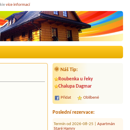
okie
více informací
🌞 Náš Tip:
Roubenka u řeky
Termín od 2026-08-27 |
Apartmány
Razula
Chalupa Dagmar
Termín od 2026-08-26 |
Penzion
Přidat
Oblíbené
Alpina
5 osob,1auto,pokud možno pokoje
vedle sebe.
Poslední rezervace:
Termín od 2026-08-25 |
Apartmán
Staré Hamry