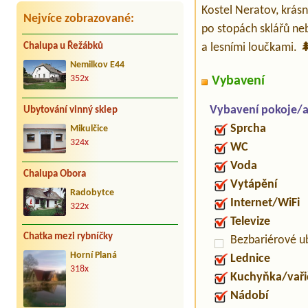
Kostel Neratov, krásn
Nejvíce zobrazované:
po stopách sklářů ne
a lesními loučkami. 
Chalupa u Řežábků
Nemilkov E44
Vybavení
352x
Vybavení pokoje/
Ubytování vinný sklep
Sprcha
Mikulčice
324x
WC
Voda
Chalupa Obora
Vytápění
Radobytce
Internet/WiFi
322x
Televize
Chatka mezi rybníčky
Bezbariérové u
Horní Planá
Lednice
318x
Kuchyňka/vaři
Nádobí