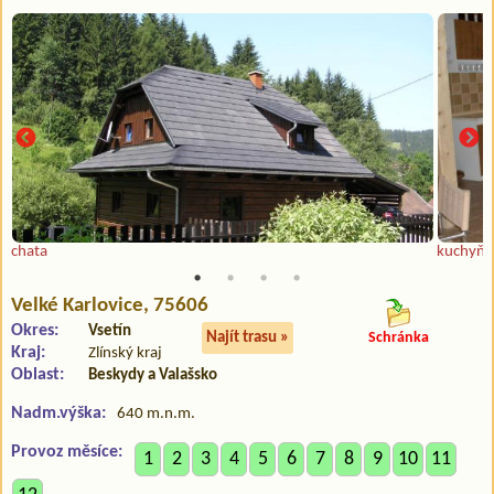
chata
kuchyň
Velké Karlovice
, 75606
Okres:
Vsetín
Najít trasu »
Schránka
Kraj:
Zlínský kraj
Oblast:
Beskydy a Valašsko
Nadm.výška:
640 m.n.m.
Provoz měsíce:
1
2
3
4
5
6
7
8
9
10
11