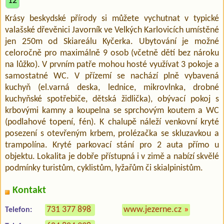
12
Krásy beskydské přírody si můžete vychutnat v typické
valašské dřevěnici Javorník ve Velkých Karlovicích umístěné
jen 250m od Skiareálu Kyčerka. Ubytování je možné
celoročně pro maximálně 9 osob (včetně dětí bez nároku
na lůžko). V prvním patře mohou hosté využívat 3 pokoje a
samostatné WC. V přízemí se nachází plně vybavená
kuchyň (el.varná deska, lednice, mikrovlnka, drobné
kuchyňské spotřebiče, dětská židlička), obývací pokoj s
krbovými kamny a koupelna se sprchovým koutem a WC
(podlahové topení, fén). K chalupě náleží venkovní kryté
posezení s otevřeným krbem, prolézačka se skluzavkou a
trampolína. Kryté parkovací stání pro 2 auta přímo u
objektu. Lokalita je dobře přístupná i v zimě a nabízí skvělé
podmínky turistům, cyklistům, lyžařům či skialpinistům.
Kontakt
731 377 898
www.jezerne.cz
»
Telefon: