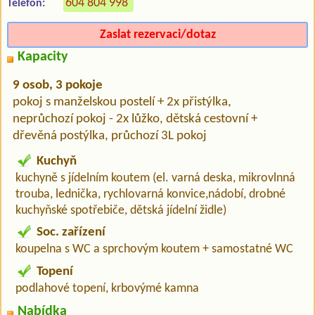
604 804 998
Telefon:
Zaslat rezervaci/dotaz
Kapacity
9 osob, 3 pokoje
pokoj s manželskou postelí + 2x přistýlka,
neprůchozí pokoj - 2x lůžko, dětská cestovní +
dřevěná postýlka, průchozí 3L pokoj
Kuchyň
kuchyně s jídelním koutem (el. varná deska, mikrovlnná
trouba, lednička, rychlovarná konvice,nádobí, drobné
kuchyňské spotřebiče, dětská jídelní židle)
Soc. zařízení
koupelna s WC a sprchovým koutem + samostatné WC
Topení
podlahové topení, krbovýmé kamna
Nabídka