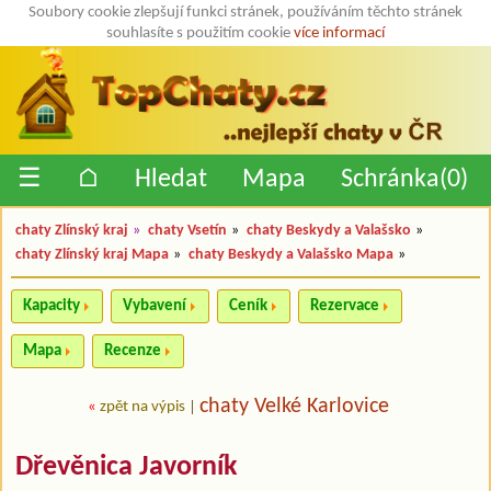
Soubory cookie zlepšují funkci stránek, používáním těchto stránek
souhlasíte s použitím cookie
více informací
☰
⌂
Hledat
Mapa
Schránka(
0
)
chaty Zlínský kraj
»
chaty Vsetín
»
chaty Beskydy a Valašsko
»
chaty Zlínský kraj Mapa
»
chaty Beskydy a Valašsko Mapa
»
Kapacity
Vybavení
Ceník
Rezervace
Mapa
Recenze
chaty Velké Karlovice
«
zpět na výpis
|
Dřevěnica Javorník