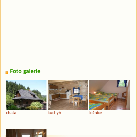
Foto galerie
chata
kuchyň
ložnice