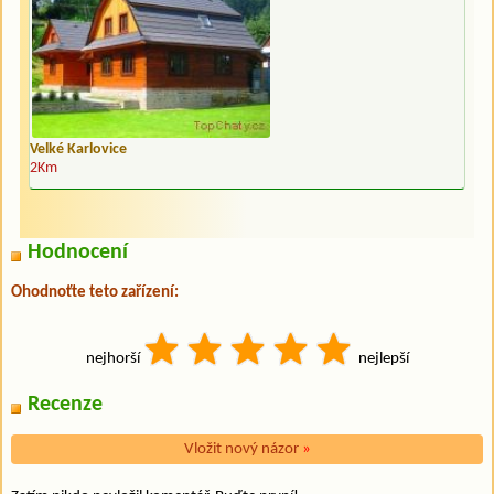
Velké Karlovice
2Km
Hodnocení
Ohodnoťte teto zařízení:
nejhorší
nejlepší
Recenze
Vložit nový názor
»