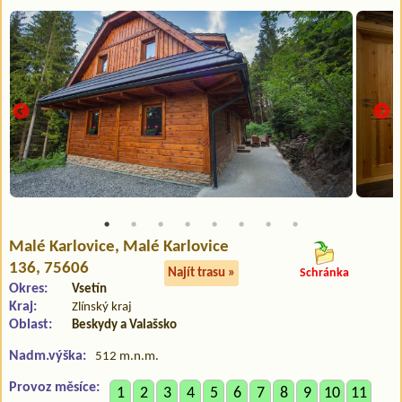
Malé Karlovice
, Malé Karlovice
136, 75606
Najít trasu »
Schránka
Okres:
Vsetín
Kraj:
Zlínský kraj
Oblast:
Beskydy a Valašsko
Nadm.výška:
512 m.n.m.
Provoz měsíce:
1
2
3
4
5
6
7
8
9
10
11