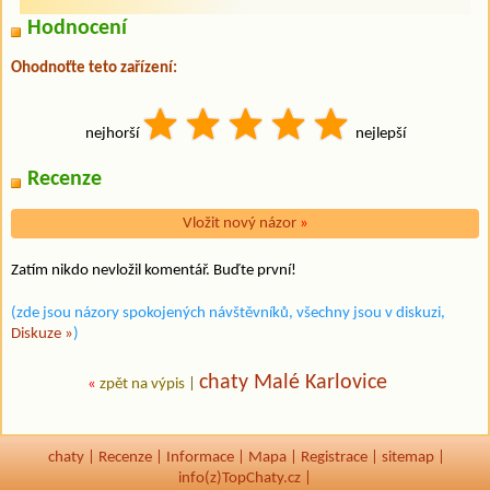
Hodnocení
Ohodnoťte teto zařízení:
nejhorší
nejlepší
Recenze
Vložit nový názor
»
Zatím nikdo nevložil komentář. Buďte první!
(zde jsou názory spokojených návštěvníků, všechny jsou v diskuzi,
Diskuze »
)
chaty Malé Karlovice
«
zpět na výpis
|
chaty
|
Recenze
|
Informace
|
Mapa
|
Registrace
|
sitemap
|
info(z)TopChaty.cz |