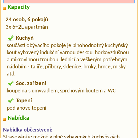
Kapacity
24 osob, 6 pokojů
3x 6+2L apartmán
Kuchyň
součástí obývacího pokoje je plnohodnotný kuchyňský
kout vybavený indukční varnou deskou, horkovzdušnou
a mikrovlnnou troubou, lednicí a veškerým potřebným
nádobím - talíře, příbory, sklenice, hrnky, hrnce, misky
atd.
Soc. zařízení
koupelna s umyvadlem, sprchovým koutem a WC
Topení
podlahové topení
Nabídka
Nabídka občerstvení:
Stravování je možné v plně vybavených kuchyňských