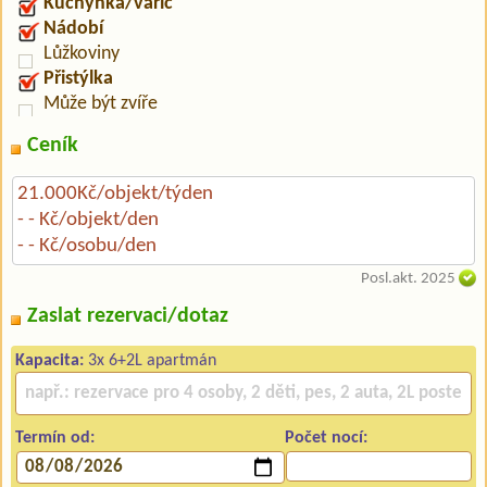
Kuchyňka/vařič
Nádobí
Lůžkoviny
Přistýlka
Může být zvíře
Ceník
21.000Kč/objekt/týden
- - Kč/objekt/den
- - Kč/osobu/den
Posl.akt. 2025
Zaslat rezervaci/dotaz
Kapacita:
3x 6+2L apartmán
Termín od:
Počet nocí: