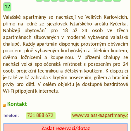
12
Valašské apartmány se nacházejí ve Velkých Karlovicích,
přímo na jedné ze sjezdovek lyžařského areálu Kyčerka.
Nabízejí ubytování pro 18 až 24 osob ve třech
apartmánech situovaných v moderně vybavené valašské
chalupě. Každý apartmán disponuje prostorným obývacím
pokojem, plně vybaveným kuchyňským a jídelním koutem,
dvěma ložnicemi a koupelnou. V přízemí chalupy se
nachází velká společenská místnost s posezením pro 24
osob, projekční technikou a dětským koutkem. K dispozici
je také velká zahrada s krytým posezením, grilem a hracími
prvky pro děti. V celém objektu je dostupné bezdrátové
Wi-Fi připojení k internetu.
Kontakt
731 888 672
www.valasskeapartmany.cz
Telefon:
Zaslat rezervaci/dotaz