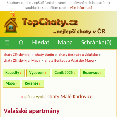
Soubory cookie zlepšují funkci stránek, používáním těchto stránek
souhlasíte s použitím cookie
více informací
☰
⌂
Hledat
Mapa
Schránka(
0
)
chaty Zlínský kraj
»
chaty Vsetín
»
chaty Beskydy a Valašsko
»
chaty Zlínský kraj Mapa
»
chaty Beskydy a Valašsko Mapa
»
Kapacity
Vybavení
Ceník 2025
Rezervace
Mapa
Recenze
chaty Malé Karlovice
«
zpět na výpis
|
Valašské apartmány