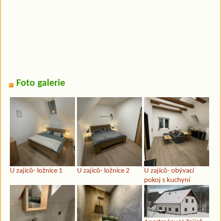
Foto galerie
U zajíců- ložnice 1
U zajíců- ložnice 2
U zajíců- obývací
pokoj s kuchyní