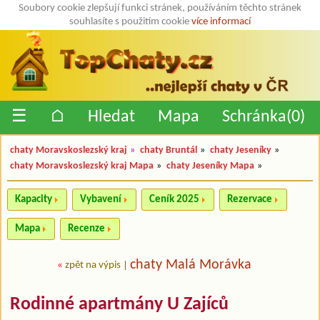
Soubory cookie zlepšují funkci stránek, používáním těchto stránek
souhlasíte s použitím cookie
více informací
☰
⌂
Hledat
Mapa
Schránka(
0
)
chaty Moravskoslezský kraj
»
chaty Bruntál
»
chaty Jeseníky
»
chaty Moravskoslezský kraj Mapa
»
chaty Jeseníky Mapa
»
Kapacity
Vybavení
Ceník 2025
Rezervace
Mapa
Recenze
chaty Malá Morávka
«
zpět na výpis
|
Rodinné apartmány U Zajíců