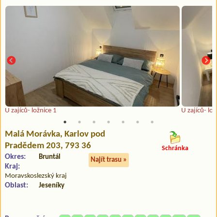
U zajíců- ložnice 1
U zajíců- lož
Malá Morávka
, Karlov pod
Pradědem 203, 793 36
Schránka
Okres:
Bruntál
Najít trasu »
Kraj:
Moravskoslezský kraj
Oblast:
Jeseníky