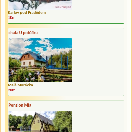
Karlov pod Pradědem
1Km
chata U potůčku
Malá Morávka
2Km
Penzion Mia