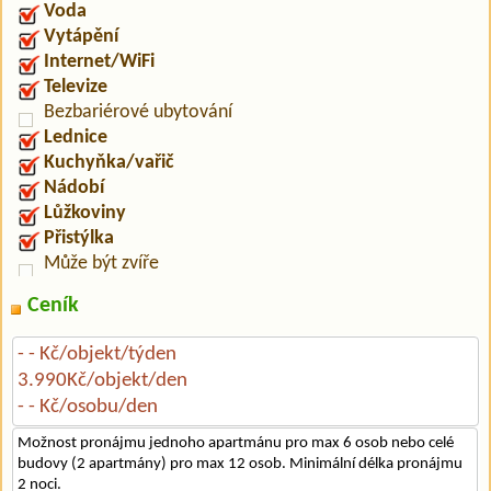
Voda
Vytápění
Internet/WiFi
Televize
Bezbariérové ubytování
Lednice
Kuchyňka/vařič
Nádobí
Lůžkoviny
Přistýlka
Může být zvíře
Ceník
- - Kč/objekt/týden
3.990Kč/objekt/den
- - Kč/osobu/den
Možnost pronájmu jednoho apartmánu pro max 6 osob nebo celé
budovy (2 apartmány) pro max 12 osob. Minimální délka pronájmu
2 noci.