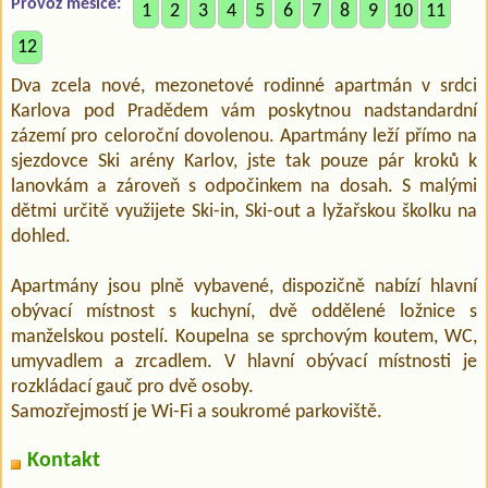
Provoz měsíce:
1
2
3
4
5
6
7
8
9
10
11
12
Dva zcela nové, mezonetové rodinné apartmán v srdci
Karlova pod Pradědem vám poskytnou nadstandardní
zázemí pro celoroční dovolenou. Apartmány leží přímo na
sjezdovce Ski arény Karlov, jste tak pouze pár kroků k
lanovkám a zároveň s odpočinkem na dosah. S malými
dětmi určitě využijete Ski-in, Ski-out a lyžařskou školku na
dohled.
Apartmány jsou plně vybavené, dispozičně nabízí hlavní
obývací místnost s kuchyní, dvě oddělené ložnice s
manželskou postelí. Koupelna se sprchovým koutem, WC,
umyvadlem a zrcadlem. V hlavní obývací místnosti je
rozkládací gauč pro dvě osoby.
Samozřejmostí je Wi-Fi a soukromé parkoviště.
Kontakt