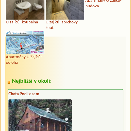
Apartmány U Zajíců-
budova
U zajíců- koupelna
U zajíců- sprchový
kout
Apartmány U Zajíců-
poloha
Nejbližší v okolí:
Chata Pod Lesem