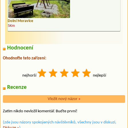
Dolní Moravice
5Km
Hodnocení
Ohodnoťte teto zařízení:
nejhorší
nejlepší
Recenze
Vložit nový názor
»
Zatím nikdo nevložil komentář. Buďte první!
(zde jsou názory spokojených návštěvníků, všechny jsou v diskuzi,
Diskuze »
)