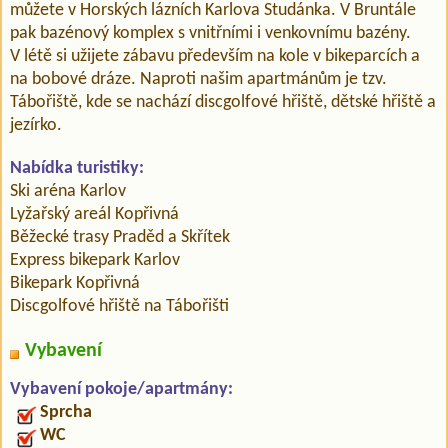
můžete v Horských lázních Karlova Studánka. V Bruntále
pak bazénový komplex s vnitřními i venkovnímu bazény.
V létě si užijete zábavu především na kole v bikeparcích a
na bobové dráze. Naproti našim apartmánům je tzv.
Tábořiště, kde se nachází discgolfové hřiště, dětské hřiště a
jezírko.
Nabídka turistiky:
Ski aréna Karlov
Lyžařský areál Kopřivná
Běžecké trasy Praděd a Skřítek
Express bikepark Karlov
Bikepark Kopřivná
Discgolfové hřiště na Tábořišti
Vybavení
Vybavení pokoje/apartmány:
Sprcha
WC