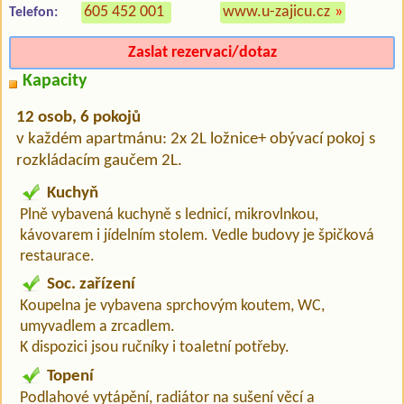
605 452 001
www.u-zajicu.cz
»
Telefon:
Zaslat rezervaci/dotaz
Kapacity
12 osob, 6 pokojů
v každém apartmánu: 2x 2L ložnice+ obývací pokoj s
rozkládacím gaučem 2L.
Kuchyň
Plně vybavená kuchyně s lednicí, mikrovlnkou,
kávovarem i jídelním stolem. Vedle budovy je špičková
restaurace.
Soc. zařízení
Koupelna je vybavena sprchovým koutem, WC,
umyvadlem a zrcadlem.
K dispozici jsou ručníky i toaletní potřeby.
Topení
Podlahové vytápění, radiátor na sušení věcí a