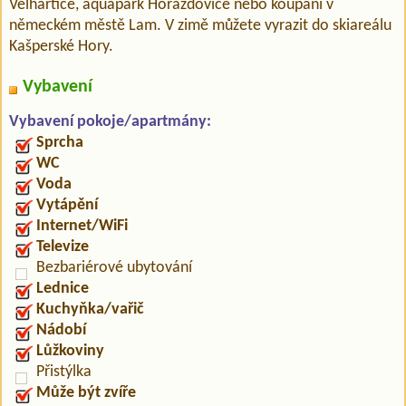
Velhartice, aquapark Horaždovice nebo koupání v
německém městě Lam. V zimě můžete vyrazit do skiareálu
Kašperské Hory.
Vybavení
Vybavení pokoje/apartmány:
Sprcha
WC
Voda
Vytápění
Internet/WiFi
Televize
Bezbariérové ubytování
Lednice
Kuchyňka/vařič
Nádobí
Lůžkoviny
Přistýlka
Může být zvíře