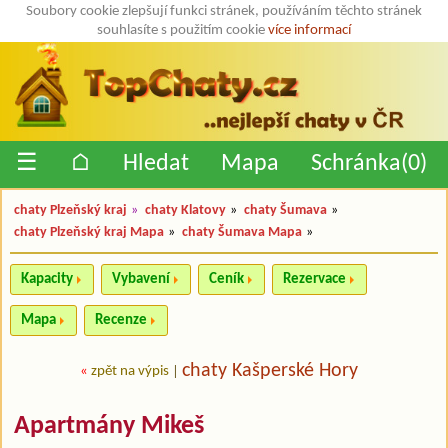
Soubory cookie zlepšují funkci stránek, používáním těchto stránek
souhlasíte s použitím cookie
více informací
☰
⌂
Hledat
Mapa
Schránka(
0
)
chaty Plzeňský kraj
»
chaty Klatovy
»
chaty Šumava
»
chaty Plzeňský kraj Mapa
»
chaty Šumava Mapa
»
Kapacity
Vybavení
Ceník
Rezervace
Mapa
Recenze
chaty Kašperské Hory
«
zpět na výpis
|
Apartmány Mikeš