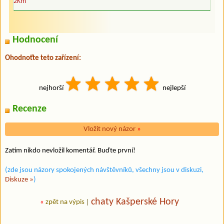
2Km
Hodnocení
Ohodnoťte teto zařízení:
nejhorší
nejlepší
Recenze
Vložit nový názor
»
Zatím nikdo nevložil komentář. Buďte první!
(zde jsou názory spokojených návštěvníků, všechny jsou v diskuzi,
Diskuze »
)
chaty Kašperské Hory
«
zpět na výpis
|