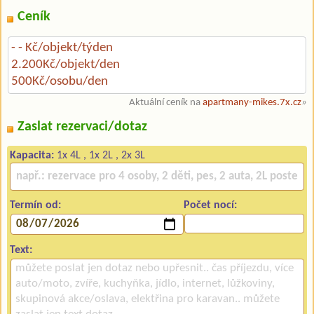
Ceník
- - Kč/objekt/týden
2.200Kč/objekt/den
500Kč/osobu/den
Aktuální ceník na
apartmany-mikes.7x.cz
»
Zaslat rezervaci/dotaz
Kapacita:
1x 4L , 1x 2L , 2x 3L
Termín od:
Počet nocí:
Text: