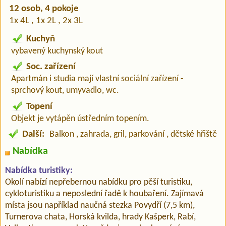
12 osob, 4 pokoje
1x 4L , 1x 2L , 2x 3L
Kuchyň
vybavený kuchynský kout
Soc. zařízení
Apartmán i studia mají vlastní sociální zařízení -
sprchový kout, umyvadlo, wc.
Topení
Objekt je vytápěn ústředním topením.
Další:
Balkon , zahrada, gril, parkování , dětské hřiště
Nabídka
Nabídka turistiky:
Okolí nabízí nepřebernou nabídku pro pěší turistiku,
cykloturistiku a neposlední řadě k houbaření. Zajímavá
místa jsou například naučná stezka Povydří (7,5 km),
Turnerova chata, Horská kvilda, hrady Kašperk, Rabí,