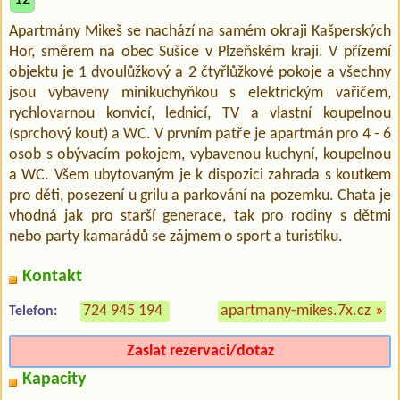
Apartmány Mikeš se nachází na samém okraji Kašperských
Hor, směrem na obec Sušice v Plzeňském kraji. V přízemí
objektu je 1 dvoulůžkový a 2 čtyřlůžkové pokoje a všechny
jsou vybaveny minikuchyňkou s elektrickým vařičem,
rychlovarnou konvicí, lednicí, TV a vlastní koupelnou
(sprchový kout) a WC. V prvním patře je apartmán pro 4 - 6
osob s obývacím pokojem, vybavenou kuchyní, koupelnou
a WC. Všem ubytovaným je k dispozici zahrada s koutkem
pro děti, posezení u grilu a parkování na pozemku. Chata je
vhodná jak pro starší generace, tak pro rodiny s dětmi
nebo party kamarádů se zájmem o sport a turistiku.
Kontakt
724 945 194
apartmany-mikes.7x.cz
»
Telefon:
Zaslat rezervaci/dotaz
Kapacity