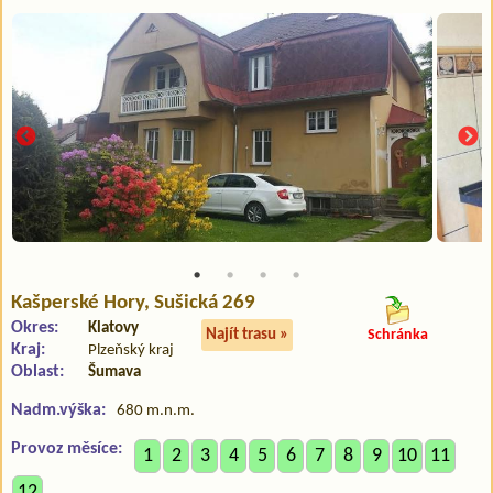
Kašperské Hory
, Sušická 269
Okres:
Klatovy
Najít trasu »
Schránka
Kraj:
Plzeňský kraj
Oblast:
Šumava
Nadm.výška:
680 m.n.m.
Provoz měsíce:
1
2
3
4
5
6
7
8
9
10
11
12