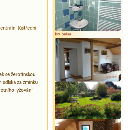
entrální (ústřední
koupelna
ek se žerotínskou
hlediska za zmínku
letního lyžování