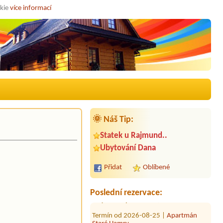
okie
více informací
🌞 Náš Tip:
Statek u Rajmund..
Termín od 2026-08-26 |
Apartmán
Ubytování Dana
Staré Hamry
5 osob,1 auto.
Přidat
Oblíbené
Termín od 2026-08-25 |
Chalupa
Borůvka
Ubytování pro 5 osob,1 auto.
Poslední rezervace:
Termín od 2026-08-25 |
Apartmán
Staré Hamry