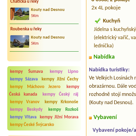
Chatička u řeky
2x 4L pokoje
Kouty nad Desnou
5Km
Kuchyň
Jídelna s kuchyňs
Roubenka u řeky
(elektrický vařič, v
Kouty nad Desnou
5Km
lednička)
Nabídka
Nabídka turistiky:
kempy Šumava
kempy Lipno
Ve Velkých Losinách 
kempy Sázava
kempy Jižní Čechy
obrazárnou. Dále vod
kempy Máchovo Jezero
kempy
rozhodně stojí množst
Česká kanada
kempy Český ráj
(Kouty nad Desnou).
kempy Vranov
kempy Krkonoše
kempy Beskydy
kempy Rozkoš
Vybavení
kempy Vltava
kempy Jižní Morava
kempy České Švýcarsko
Vybavení pokoje/