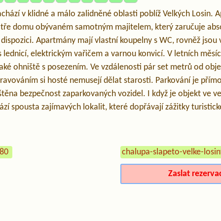
chází v klidné a málo zalidněné oblasti poblíž Velkých Losin.
atře domu obývaném samotným majitelem, který zaručuje abs
 dispozici. Apartmány mají vlastní koupelny s WC, rovněž jsou
ednicí, elektrickým vařičem a varnou konvicí. V letních měsíc
aké ohniště s posezením. Ve vzdálenosti pár set metrů od obje
stravováním si hosté nemusejí dělat starosti. Parkování je př
štěna bezpečnost zaparkovaných vozidel. I když je objekt ve vel
ází spousta zajímavých lokalit, které dopřávají zážitky turistick
180
chalupa-slapeto-velke-losi
Zaslat rezerva