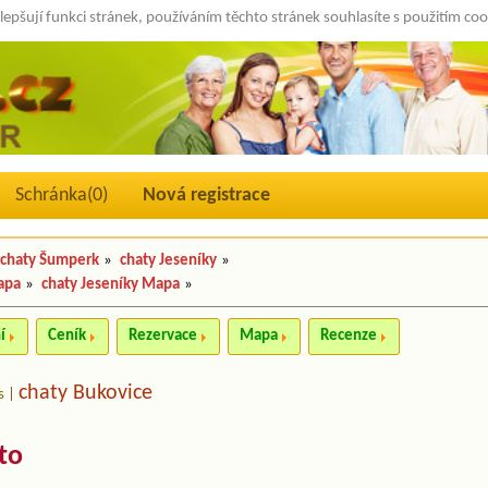
lepšují funkci stránek, používáním těchto stránek souhlasíte s použitím co
Schránka(
0
)
Nová registrace
chaty Šumperk
»
chaty Jeseníky
»
apa
»
chaty Jeseníky Mapa
»
í
Ceník
Rezervace
Mapa
Recenze
chaty Bukovice
s
|
to