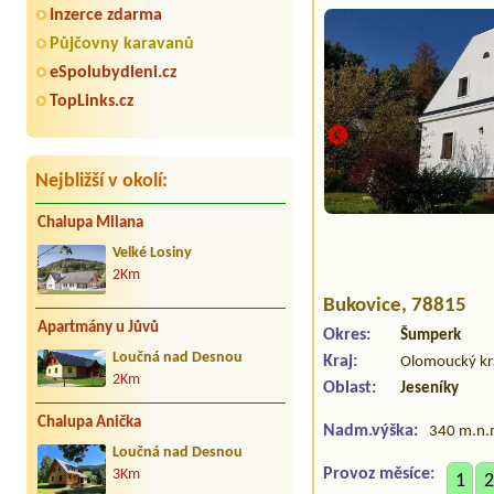
Inzerce zdarma
Půjčovny karavanů
eSpolubydleni.cz
TopLinks.cz
Nejbližší v okolí:
Chalupa Milana
Velké Losiny
2Km
Bukovice
, 78815
Apartmány u Jůvů
Okres:
Šumperk
Loučná nad Desnou
Kraj:
Olomoucký kr
2Km
Oblast:
Jeseníky
Chalupa Anička
Nadm.výška:
340 m.n.
Loučná nad Desnou
Provoz měsíce:
3Km
1
2