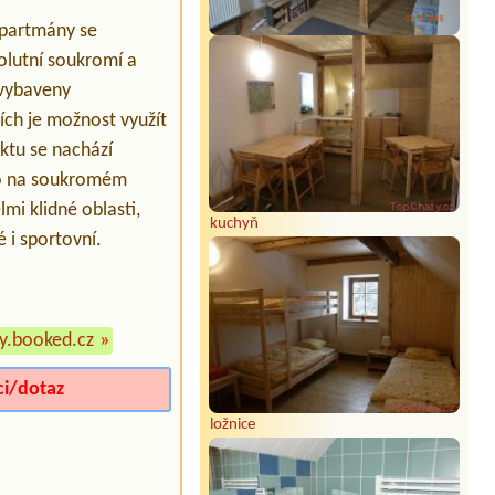
 Apartmány se
olutní soukromí a
 vybaveny
ích je možnost využít
ktu se nachází
ímo na soukromém
mi klidné oblasti,
kuchyň
é i sportovní.
ny.booked.cz
»
ci/dotaz
ložnice