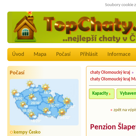
Soubory cookie z
Úvod
Mapa
Počasí
Přihlásit
Informace
Počasí
chaty Olomoucký kraj
»
chaty Olomoucký kraj M
Kapacity
Vybaven
«
zpět na výpi
Penzion Šlape
kempy Česko