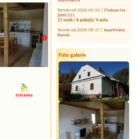
Termín od 2026-09-25 |
Chalupa Na
Zemi 211
11 osob / 6 pokojů/ 4 auta
Termín od 2026-08-27 |
Apartmány
Razula
Termín od 2026-08-26 |
Penzion
Alpina
5 osob,1auto,pokud možno pokoje
vedle sebe.
Foto galerie
kuchyň
Schránka