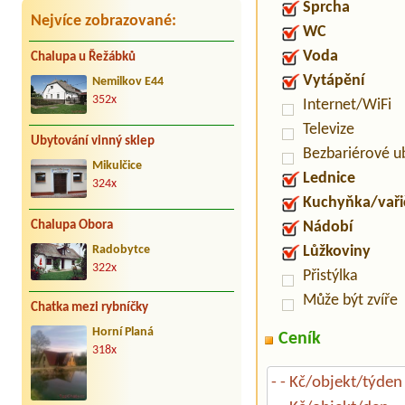
Sprcha
Nejvíce zobrazované:
WC
Voda
Chalupa u Řežábků
Vytápění
Nemilkov E44
352x
Internet/WiFi
Televize
Ubytování vinný sklep
Bezbariérové u
Mikulčice
Lednice
324x
Kuchyňka/vaři
Chalupa Obora
Nádobí
Lůžkoviny
Radobytce
322x
Přistýlka
Může být zvíře
Chatka mezi rybníčky
Horní Planá
Ceník
318x
- - Kč/objekt/týden