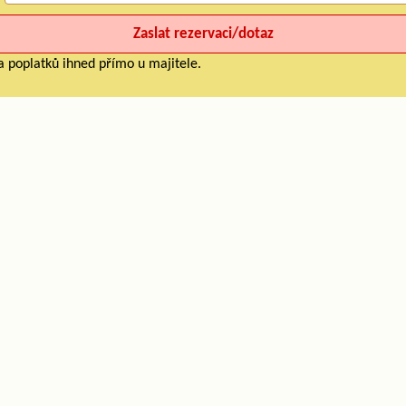
a poplatků ihned přímo u majitele.