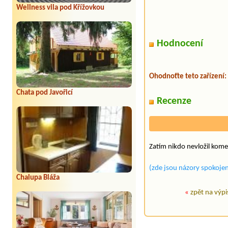
Wellness vila pod Křížovkou
Hodnocení
Ohodnoťte teto zařízení:
Chata pod Javořicí
Recenze
Zatím nikdo nevložil kome
(zde jsou názory spokojen
Chalupa Bláža
«
zpět na výpi