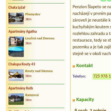
Penzion Šlapeto se na
Chata Lyžař
nacházejí v prvním p
Přemyslov
3Km
zároveň je neustále k
kuchyňským koutem s l
Apartmány Agatha
rozlehlou zahradu a t
Loučná nad Desnou
restaurace, tedy se 
3Km
pozemku a je tak zaji
stejně se v okolí nach
Chalupa Kouty 43
Kontakt
Kouty nad Desnou
725 976 
5Km
Telefon:
Apartmány Kolb
Ramzová
Kapacity
5Km
8 osob, 2 pokoje