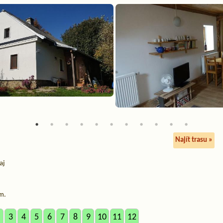
Najít trasu »
aj
m.
3
4
5
6
7
8
9
10
11
12