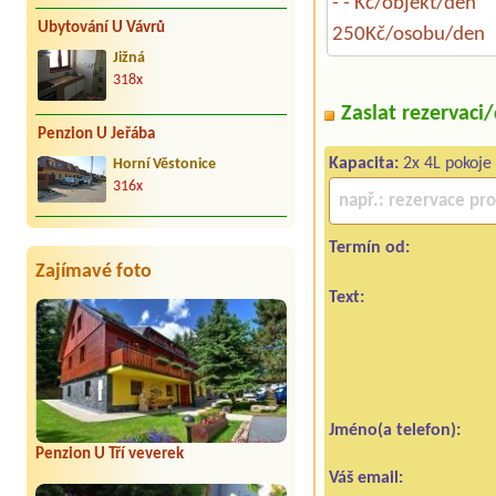
- - Kč/objekt/den
Ubytování U Vávrů
250Kč/osobu/den
Jižná
318x
Zaslat rezervaci
Penzion U Jeřába
Kapacita:
2x 4L pokoje
Horní Věstonice
316x
Termín od:
Zajímavé foto
Text:
Jméno(a telefon):
Penzion U Tří veverek
Váš email: