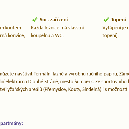
Soc. zařízení
Topení
kým koutem
Každá ložnice má vlasstní
Vytápění je c
arná konvice,
koupelnu a WC.
topení).
můžete navštívit Termální lázně a výrobnu ručního papíru, Zám
ní elektrárna Dlouhé Stráně, město Šumperk. Ze sportovního 
ví lyžařských areálů (Přemyslov, Kouty, Šindelná) i s možností 
apartmány: