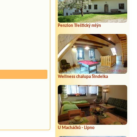
Penzion Třeštický mlýn
Wellness chalupa Šindelka
U Macháčků - Lipno