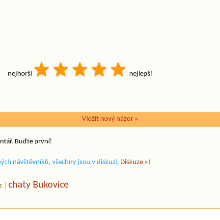
nejhorší
nejlepší
Vložit nový názor
»
ntář. Buďte první!
ých návštěvníků, všechny jsou v diskuzi,
Diskuze »
)
chaty Bukovice
s
|