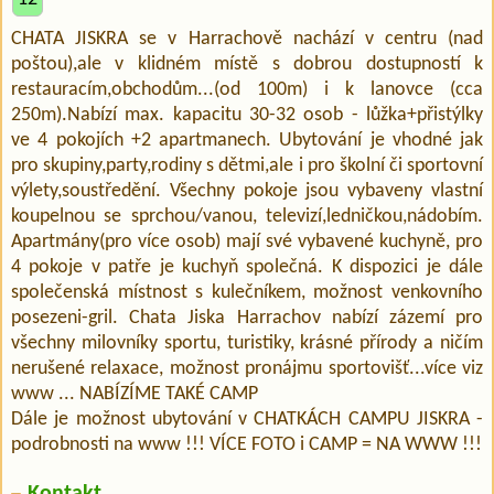
CHATA JISKRA se v Harrachově nachází v centru (nad
poštou),ale v klidném místě s dobrou dostupností k
restauracím,obchodům...(od 100m) i k lanovce (cca
250m).Nabízí max. kapacitu 30-32 osob - lůžka+přistýlky
ve 4 pokojích +2 apartmanech. Ubytování je vhodné jak
pro skupiny,party,rodiny s dětmi,ale i pro školní či sportovní
výlety,soustředění. Všechny pokoje jsou vybaveny vlastní
koupelnou se sprchou/vanou, televizí,ledničkou,nádobím.
Apartmány(pro více osob) mají své vybavené kuchyně, pro
4 pokoje v patře je kuchyň společná. K dispozici je dále
společenská místnost s kulečníkem, možnost venkovního
posezeni-gril. Chata Jiska Harrachov nabízí zázemí pro
všechny milovníky sportu, turistiky, krásné přírody a ničím
nerušené relaxace, možnost pronájmu sportovišť...více viz
www ... NABÍZÍME TAKÉ CAMP
Dále je možnost ubytování v CHATKÁCH CAMPU JISKRA -
podrobnosti na www !!! VÍCE FOTO i CAMP = NA WWW !!!
Kontakt