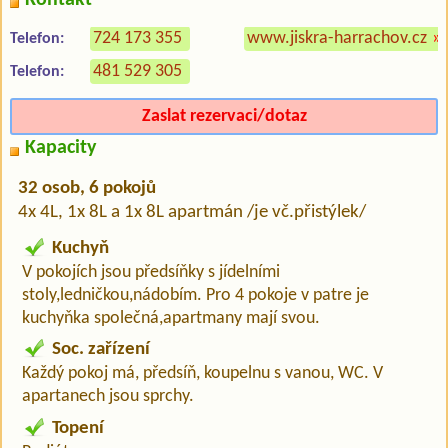
724 173 355
www.jiskra-harrachov.cz
»
Telefon:
481 529 305
Telefon:
Zaslat rezervaci/dotaz
Kapacity
32 osob, 6 pokojů
4x 4L, 1x 8L a 1x 8L apartmán /je vč.přistýlek/
Kuchyň
V pokojích jsou předsíňky s jídelními
stoly,ledničkou,nádobím. Pro 4 pokoje v patre je
kuchyňka společná,apartmany mají svou.
Soc. zařízení
Každý pokoj má, předsíň, koupelnu s vanou, WC. V
apartanech jsou sprchy.
Topení