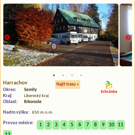
Harrachov
Najít trasu »
Okres:
Semily
Schránka
Kraj:
Liberecký kraj
Oblast:
Krkonoše
Nadm.výška:
650 m.n.m.
Provoz měsíce:
1
2
3
4
5
6
7
8
9
10
11
12