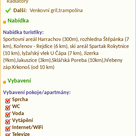
Radiátory
Další:
Venkovní gril,trampolína
Nabídka
Nabídka turistiky:
Sportovní areál Harrachov (300m), rozhledna Štěpánka (7
km), Kořenov - Rejdice (6 km), ski areál Spartak Rokytnice
(10 km), lyžařský vlek U Čápa (7 km), Jizerka
(9km),Jakuszice (3km),Sklářská Poreba (10km),hřebeny
záp.Krkonoš (od 10 km)
Vybavení
Vybavení pokoje/apartmány:
Sprcha
WC
Voda
Vytápění
Internet/WiFi
Televize