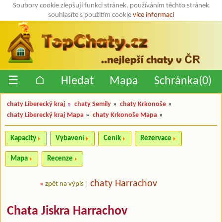
Soubory cookie zlepšují funkci stránek, používáním těchto stránek
souhlasíte s použitím cookie
více informací
☰
⌂
Hledat
Mapa
Schránka(
0
)
chaty Liberecký kraj
»
chaty Semily
»
chaty Krkonoše
»
chaty Liberecký kraj Mapa
»
chaty Krkonoše Mapa
»
Kapacity
Vybavení
Ceník
Rezervace
Mapa
Recenze
chaty Harrachov
«
zpět na výpis
|
Chata Jiskra Harrachov