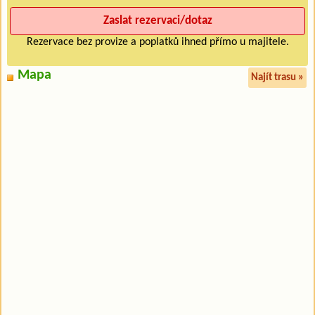
Rezervace bez provize a poplatků ihned přímo u majitele.
Mapa
Najít trasu »