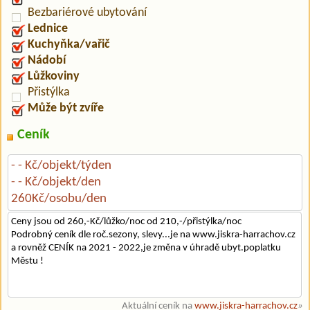
Bezbariérové ubytování
Lednice
Kuchyňka/vařič
Nádobí
Lůžkoviny
Přistýlka
Může být zvíře
Ceník
- - Kč/objekt/týden
- - Kč/objekt/den
260Kč/osobu/den
Ceny jsou od 260,-Kč/lůžko/noc od 210,-/přistýlka/noc
Podrobný ceník dle roč.sezony, slevy...je na www.jiskra-harrachov.cz
a rovněž CENÍK na 2021 - 2022,je změna v úhradě ubyt.poplatku
Městu !
Aktuální ceník na
www.jiskra-harrachov.cz
»