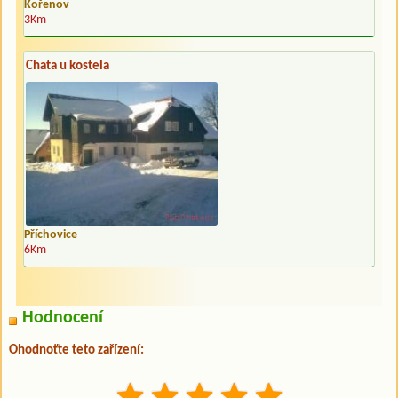
Kořenov
3Km
Chata u kostela
Příchovice
6Km
Hodnocení
Ohodnoťte teto zařízení: