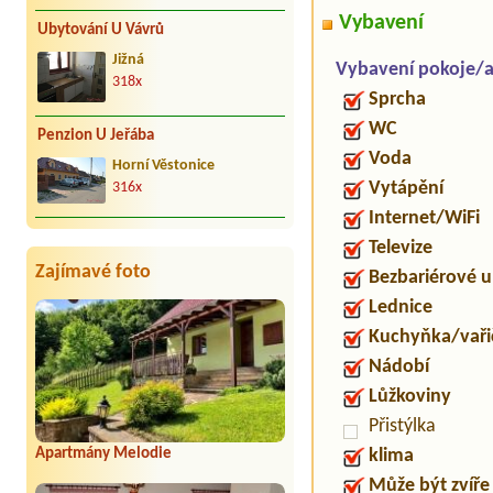
Vybavení
Ubytování U Vávrů
Jižná
Vybavení pokoje/
318x
Sprcha
WC
Penzion U Jeřába
Voda
Horní Věstonice
Vytápění
316x
Internet/WiFi
Televize
Zajímavé foto
Bezbariérové 
Lednice
Kuchyňka/vaři
Nádobí
Lůžkoviny
Přistýlka
Apartmány Melodie
klima
Může být zvíře