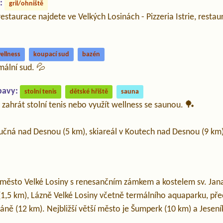
:
gril/ohniště
 restaurace najdete ve Velkých Losinách - Pizzeria Istrie, resta
ellness
koupací sud
bazén
mální sud. 💦
bavy:
stolní tenis
dětské hřiště
sauna
zahrát stolní tenis nebo využít wellness se saunou. 🏓
oučná nad Desnou (5 km), skiareál v Koutech nad Desnou (9 km)
 město Velké Losiny s renesančním zámkem a kostelem sv. Jana 
(1,5 km), Lázně Velké Losiny včetně termálního aquaparku, př
áně (12 km). Nejbližší větší město je Šumperk (10 km) a Jesení