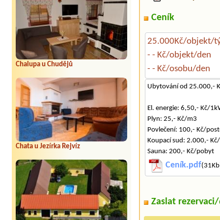
Ceník
25.000Kč/objekt/t
- - Kč/objekt/den
Chalupa u Chudějů
- - Kč/osobu/den
Ubytování od 25.000,- 
El. energie: 6,50,- Kč/1
Plyn: 25,- Kč/m3
Povlečení: 100,- Kč/pos
Koupací sud: 2.000,- Kč
Chata u Jezírka Rejvíz
Sauna: 200,- Kč/pobyt
Ceník.pdf
(31Kb)
Zaslat rezervaci