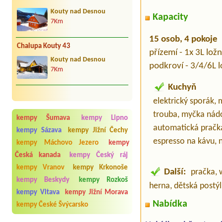
Kouty nad Desnou
Kapacity
7Km
15 osob, 4 pokoje
Chalupa Kouty 43
přízemí - 1x 3L ložn
Kouty nad Desnou
podkroví - 3/4/6L l
7Km
Kuchyň
elektrický sporák, 
trouba, myčka nádo
kempy Šumava
kempy Lipno
automatická pračka
kempy Sázava
kempy Jižní Čechy
espresso na kávu, 
kempy Máchovo Jezero
kempy
Česká kanada
kempy Český ráj
kempy Vranov
kempy Krkonoše
Další:
pračka, w
kempy Beskydy
kempy Rozkoš
herna, dětská postýlka
kempy Vltava
kempy Jižní Morava
Nabídka
kempy České Švýcarsko