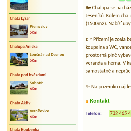
🏡 Chalupa se nacház
Jeseníků. Kolem chalu
Chata Lyžař
(1500m2). Nabízí uby
Přemyslov
5Km
👉 Přízemí je zcela b
Chalupa Anička
koupelna s WC, vanou
prostorná plně vybave
Loučná nad Desnou
5Km
veranda a herna. V ka
samostatné a neprůc
Chata pod hvězdami
Sobotín
✨ Na pozemku najdete
6Km
Kontakt
Chata Aktiv
Vernířovice
732 465 
Telefon:
6Km
Chata Roubenka