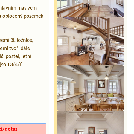
d hlavním masivem
ý a oplocený pozemek
zemí 3L ložnice,
emí tvoří dále
í postel, letní
 jsou 3/4/6L
ci/dotaz