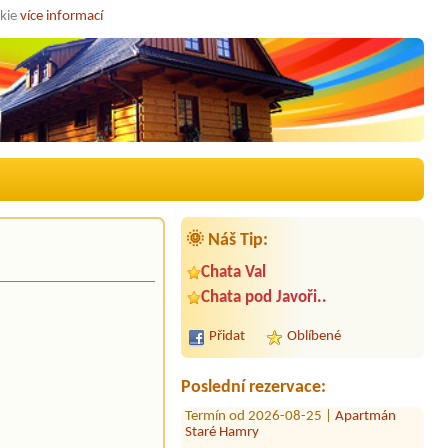
okie
více informací
🌞 Náš Tip:
Chata Val
Termín od 2026-08-27 |
Apartmány
Razula
Chata pod Javoři..
Termín od 2026-08-26 |
Apartmán
Přidat
Oblíbené
Staré Hamry
5 osob,1 auto.
Poslední rezervace:
Termín od 2026-08-25 |
Apartmán
Staré Hamry
Termín od 2026-09-25 |
Chalupa Na