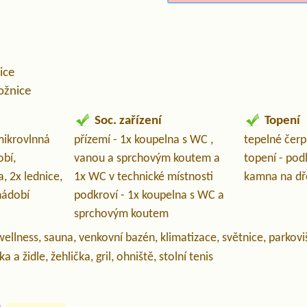
ice
ožnice
Soc. zařízení
Topení
mikrovlnná
přízemí - 1x koupelna s WC ,
tepelné čerp
bí,
vanou a sprchovým koutem a
topení - pod
, 2x lednice,
1x WC v technické místnosti
kamna na dř
nádobí
podkroví - 1x koupelna s WC a
sprchovým koutem
ellness, sauna, venkovní bazén, klimatizace, světnice, parkoviš
 a židle, žehlička, gril, ohniště, stolní tenis