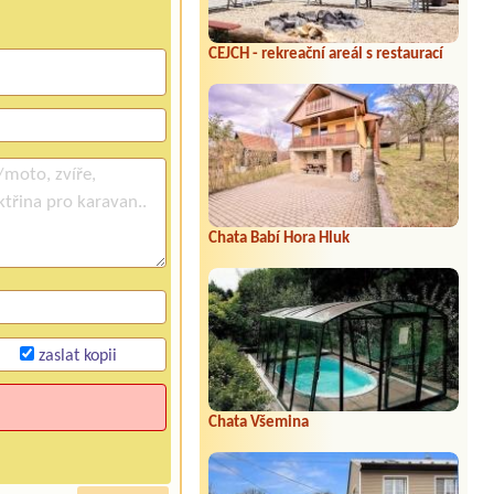
CEJCH - rekreační areál s restaurací
Chata Babí Hora Hluk
zaslat kopii
Chata Všemina