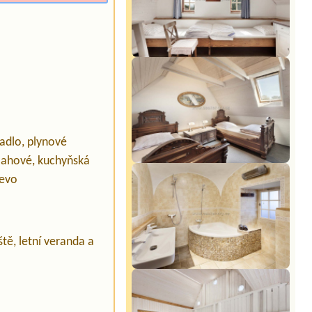
adlo, plynové
lahové, kuchyňská
evo
tě, letní veranda a