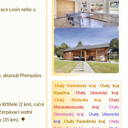
urace Losín nebo u
, skiareál Přemyslov
Chaty Pardubický kraj
Chaty kraj
Vysočina
Chaty Liberecký kraj
Chaty Jihočeský kraj
Chaty
Křtitele (2 km), ruční
Moravskoslezský kraj
Chaty
ečerpávací vodní
Olomoucký kraj
Chaty Liberecký
k (35 km). 🌳
kraj
Chaty Pardubický kraj
Chaty