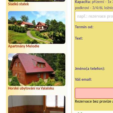
Kapacita:
přízemí - 1x 
Sládků statek
podkroví - 3/4/6L ložni
Termín od:
Text:
Apartmány Melodie
Jméno(a telefon):
Váš email:
Horské ubytování na Valašsku
Rezervace bez provize 