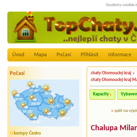
Soubory cookie z
Úvod
Mapa
Počasí
Přihlásit
Informace
Počasí
chaty Olomoucký kraj
»
chaty Olomoucký kraj M
Kapacity
Vybaven
«
zpět na výpi
Chalupa Mila
kempy Česko