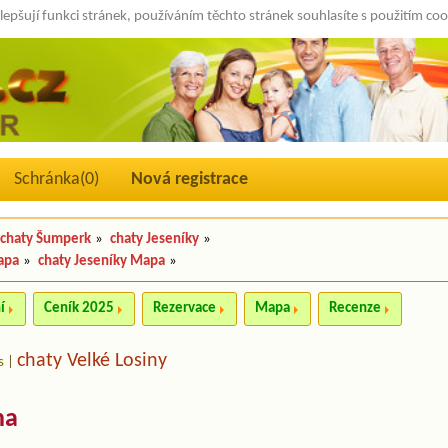
lepšují funkci stránek, používáním těchto stránek souhlasíte s použitím co
Schránka(
0
)
Nová registrace
chaty Šumperk
»
chaty Jeseníky
»
apa
»
chaty Jeseníky Mapa
»
í
Ceník 2025
Rezervace
Mapa
Recenze
chaty Velké Losiny
s
|
na