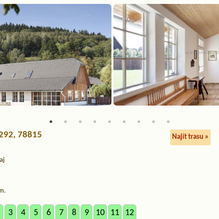
 292, 78815
Najít trasu »
aj
m.
3
4
5
6
7
8
9
10
11
12