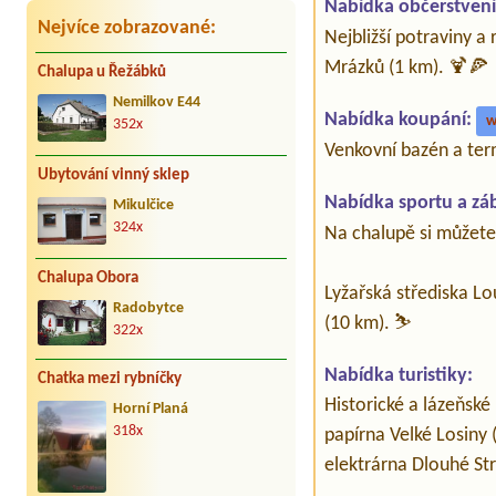
Nabídka občerstvení
Nejvíce zobrazované:
Nejbližší potraviny a
Mrázků (1 km). 🍹🍕
Chalupa u Řežábků
Nemilkov E44
Nabídka koupání:
w
352x
Venkovní bazén a ter
Ubytování vinný sklep
Nabídka sportu a zá
Mikulčice
324x
Na chalupě si můžete 
Chalupa Obora
Lyžařská střediska L
Radobytce
(10 km). ⛷️
322x
Nabídka turistiky:
Chatka mezi rybníčky
Historické a lázeňské
Horní Planá
318x
papírna Velké Losiny 
elektrárna Dlouhé Str