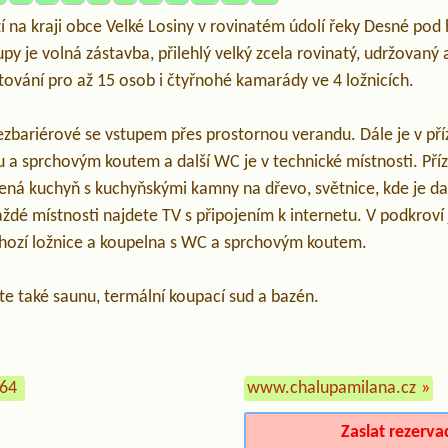
í na kraji obce Velké Losiny v rovinatém údolí řeky Desné po
py je volná zástavba, přilehlý velký zcela rovinatý, udržovan
tování pro až 15 osob i čtyřnohé kamarády ve 4 ložnicích.
ezbariérové se vstupem přes prostornou verandu. Dále je v pří
 a sprchovým koutem a další WC je v technické místnosti. Příz
ná kuchyň s kuchyňskými kamny na dřevo, světnice, kde je dalš
ždé místnosti najdete TV s připojením k internetu. V podkroví
hozí ložnice a koupelna s WC a sprchovým koutem.
 také saunu, termální koupací sud a bazén.
464
www.chalupamilana.cz
»
Zaslat rezerva