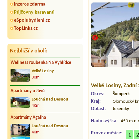
Inzerce zdarma
Půjčovny karavanů
eSpolubydleni.cz
TopLinks.cz
Nejbližší v okolí:
Wellness roubenka Na Vyhlídce
Velké Losiny
3Km
Velké Losiny
, Zadní
Apartmány u Jůvů
Okres:
Šumperk
Loučná nad Desnou
Kraj:
Olomoucký kr
4Km
Oblast:
Jeseníky
Apartmány Agatha
Nadm.výška:
450 m.n.
Loučná nad Desnou
4Km
Provoz měsíce:
1
2