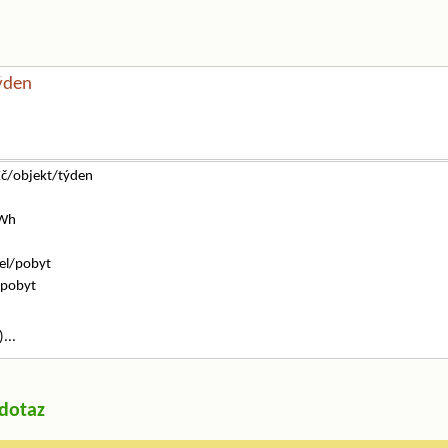
ýden
Kč/objekt/týden
kWh
tel/pobyt
/pobyt
...
/dotaz