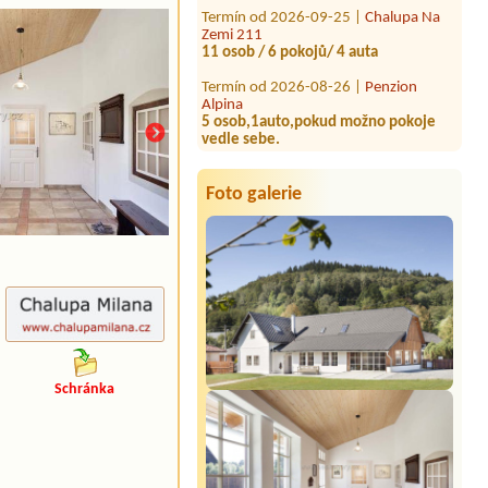
Zemi 211
11 osob / 6 pokojů/ 4 auta
Termín od 2026-08-26 |
Penzion
Alpina
5 osob,1auto,pokud možno pokoje
vedle sebe.
Termín od 2026-08-25 |
Chalupa
Borůvka
Ubytování pro 5 osob,1 auto.
Foto galerie
Schránka