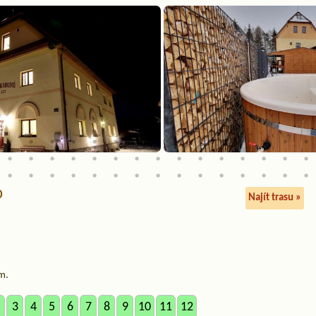
0
Najít trasu »
m.
3
4
5
6
7
8
9
10
11
12