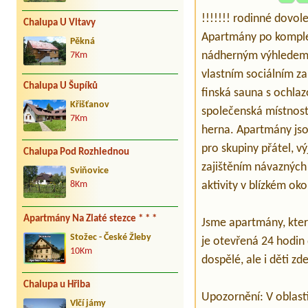
!!!!!!! rodinné dovole
Chalupa U Vltavy
Apartmány po komplet
Pěkná
nádherným výhledem d
7Km
vlastním sociálním za
Chalupa U Šupíků
finská sauna s ochla
Křišťanov
společenská místnost,
7Km
herna. Apartmány jsou
pro skupiny přátel, v
Chalupa Pod Rozhlednou
zajištěním návazných
Sviňovice
aktivity v blízkém okol
8Km
Apartmány Na Zlaté stezce * * *
Jsme apartmány, které
Stožec - České Žleby
je otevřená 24 hodin
10Km
dospělé, ale i děti z
Chalupa u Hřiba
Upozornění: V oblast
Vlčí jámy