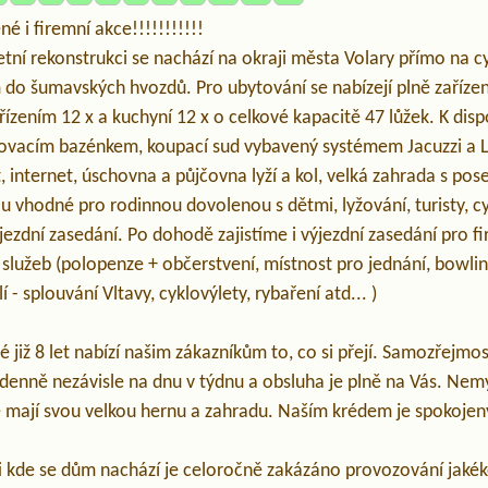
né i firemní akce!!!!!!!!!!!
ní rekonstrukci se nachází na okraji města Volary přímo na cy
o šumavských hvozdů. Pro ubytování se nabízejí plně zaříze
řízením 12 x a kuchyní 12 x o celkové kapacitě 47 lůžek. K dispo
zovacím bazénkem, koupací sud vybavený systémem Jacuzzi a 
 internet, úschovna a půjčovna lyží a kol, velká zahrada s po
 vhodné pro rodinnou dovolenou s dětmi, lyžování, turisty, cy
ýjezdní zasedání. Po dohodě zajistíme i výjezdní zasedání pro 
 služeb (polopenze + občerstvení, místnost pro jednání, bowli
í - splouvání Vltavy, cyklovýlety, rybaření atd... )
 již 8 let nabízí našim zákazníkům to, co si přejí. Samozřejmos
 denně nezávisle na dnu v týdnu a obsluha je plně na Vás. Nem
de mají svou velkou hernu a zahradu. Naším krédem je spokojen
i kde se dům nachází je celoročně zakázáno provozování jakéko