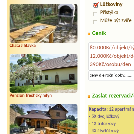
Lůžkoviny
Přistýlka
Může být zvíře
Ceník
Chata Jihlavka
80.000Kč/objekt/t
12.000Kč/objekt/d
390Kč/osobu/den
ceny dle roční doby.......
Zaslat rezervaci
Penzion Třeštický mlýn
Kapacita:
12 apartmán
- 5X dvojlůžkový
- 1X třílůžkový
- 4X čtyřlůžkový