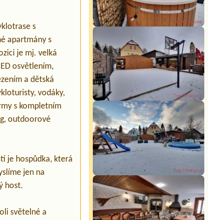
klotrase s
né apartmány s
zici je mj. velká
LED osvětlením,
sezením a dětská
kloturisty, vodáky,
firmy s kompletním
ng, outdoorové
tí je hospůdka, která
yslíme jen na
ý host.
li světelné a