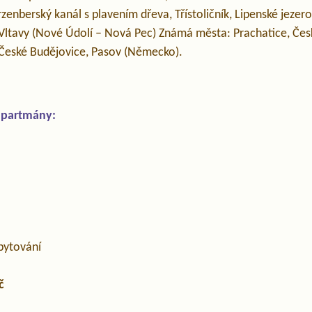
zenberský kanál s plavením dřeva, Třístoličník, Lipenské jezero,
Vltavy (Nové Údolí – Nová Pec) Známá města: Prachatice, Čes
 České Budějovice, Pasov (Německo).
apartmány:
bytování
č