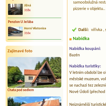
samoobslužná rest
Jižná
pizzerie v objektu..
318x
Penzion U Jeřába
Horní Věstonice
Další:
vířivka , 
316x
Nabídka
Nabídka koupání:
Zajímavé foto
Bazén
Nabídka turistiky:
V letním období lze ob
městské muzeum, vola
se nachazi tez zelezn
Chata pod sedlem
Nové Údolí (přechod 
Nejznámější turistick