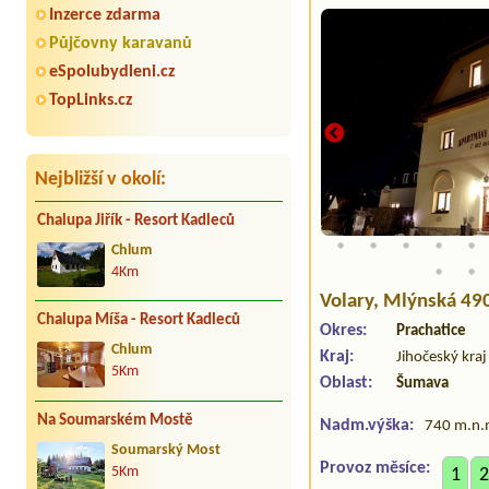
Inzerce zdarma
Půjčovny karavanů
eSpolubydleni.cz
TopLinks.cz
Nejbližší v okolí:
Chalupa Jiřík - Resort Kadleců
Chlum
4Km
Volary
, Mlýnská 49
Chalupa Míša - Resort Kadleců
Okres:
Prachatice
Chlum
Kraj:
Jihočeský kraj
5Km
Oblast:
Šumava
Na Soumarském Mostě
Nadm.výška:
740 m.n.
Soumarský Most
Provoz měsíce:
5Km
1
2