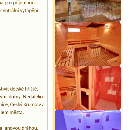
a pro příjemnou
centrální vytápění.
ívít dětské hříště,
skými domy. Nedaleko
onice, Český Krumlov a
olem města.
u a lanovou dráhou,