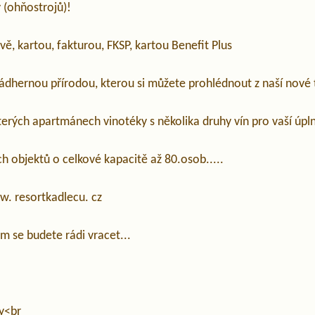
 (ohňostrojů)!
ě, kartou, fakturou, FKSP, kartou Benefit Plus
ádhernou přírodou, kterou si můžete prohlédnout z naší nové t
terých apartmánech vinotéky s několika druhy vín pro vaší úp
h objektů o celkové kapacitě až 80.osob.....
w. resortkadlecu. cz
am se budete rádi vracet...
y<br