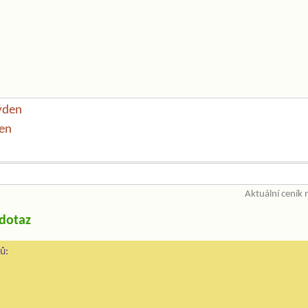
ýden
en
Aktuální ceník
/dotaz
ů: