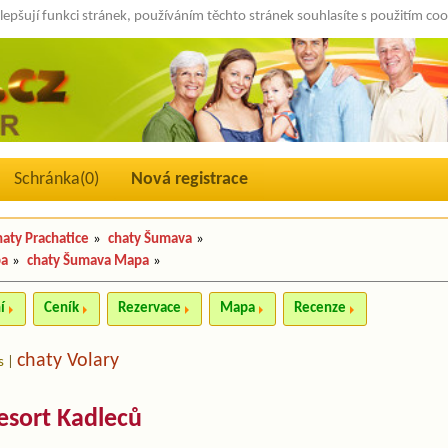
lepšují funkci stránek, používáním těchto stránek souhlasíte s použitím co
Schránka(
0
)
Nová registrace
haty Prachatice
»
chaty Šumava
»
pa
»
chaty Šumava Mapa
»
í
Ceník
Rezervace
Mapa
Recenze
chaty Volary
s
|
esort Kadleců