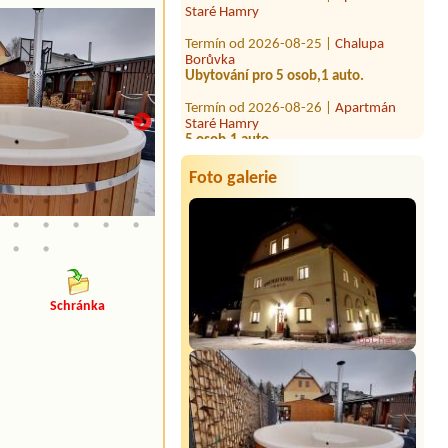
Termín od 2026-08-25 |
Chalupa
Borůvka
Ubytování pro 5 osob,1 auto.
Termín od 2026-08-26 |
Apartmán
Staré Hamry
5 osob,1 auto.
Foto galerie
Schránka