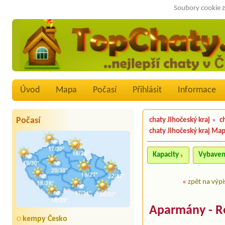
Soubory cookie z
Úvod
Mapa
Počasí
Přihlásit
Informace
Počasí
chaty Jihočeský kraj
»
c
chaty Jihočeský kraj Ma
Kapacity
Vybaven
«
zpět na výpi
Aparmány - R
kempy Česko