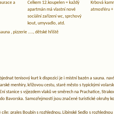
aurace a
Celkem 12.koupelen = každý
Krbová kamn
apartmán má vlastní nové
atmosféru + 
sociální zařízení wc, sprchový
kout, umyvadlo, atd.
sauna , pizzerie ...., dětské hřiště
jednat tenisový kurt k dispozici je i místní bazén a sauna. navšt
rské menhiry, křížovou cestu, staré město s typickými volar
iční stanice s výjezdem vlaků ve směrech na Prachatice, Strak
do Bavorska. Samozřejmostí jsou značené turistické okruhy k
é cíle: prales Boubín s rozhlednou, Libínské Sedlo s rozhledno