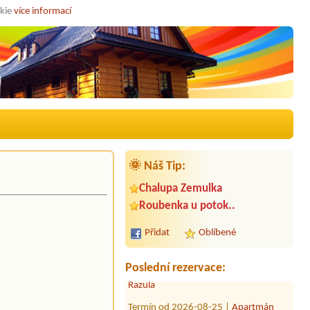
okie
více informací
Termín od 2026-09-25 |
Chalupa Na
🌞 Náš Tip:
Zemi 211
11 osob / 6 pokojů/ 4 auta
Chalupa Zemulka
Termín od 2026-08-26 |
Penzion
Roubenka u potok..
Alpina
5 osob,1auto,pokud možno pokoje
Přidat
Oblíbené
vedle sebe.
Termín od 2026-08-27 |
Apartmány
Poslední rezervace:
Razula
Termín od 2026-08-25 |
Apartmán
Staré Hamry