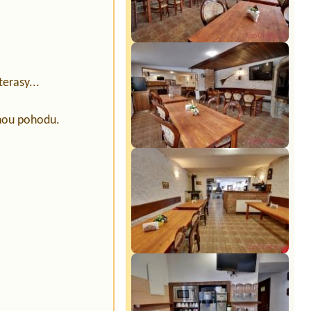
erasy...
lnou pohodu.