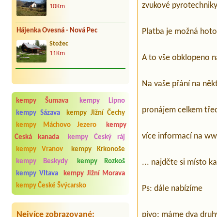
zvukové pyrotechniky
10Km
Hájenka Ovesná - Nová Pec
Platba je možná hotov
Stožec
11Km
A to vše obklopeno n
Na vaše přání na něk
kempy Šumava
kempy Lipno
pronájem celkem třec
kempy Sázava
kempy Jižní Čechy
kempy Máchovo Jezero
kempy
více informací na ww
Česká kanada
kempy Český ráj
kempy Vranov
kempy Krkonoše
... najděte si místo k
kempy Beskydy
kempy Rozkoš
kempy Vltava
kempy Jižní Morava
kempy České Švýcarsko
Ps: dále nabízíme
pivo: máme dva druh
Nejvíce zobrazované: