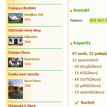
Chalupa u Řežábků
Kontakt
Nemilkov E44
352x
602 465 
Telefon:
Ubytování vinný sklep
Mikulčice
324x
Kapacity
Chalupa Obora
47 osob, 12 pokoj
Radobytce
12 apartmánů:
322x
- 5X dvojlůžkový
- 1X třílůžkový
Chatka mezi rybníčky
- 4X čtyřlůžkový
Horní Planá
- 1X pětilůžkový
318x
- 1X sedmilůžkový
Kuchyň
Ubytování U Vávrů