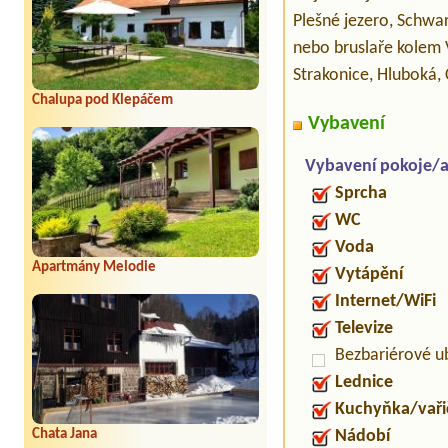
Plešné jezero, Schwar
nebo bruslaře kolem 
Strakonice, Hluboká,
Chalupa pod Klepáčem
Vybavení
Vybavení pokoje/
Sprcha
WC
Voda
Apartmány Melodie
Vytápění
Internet/WiFi
Televize
Bezbariérové u
Lednice
Kuchyňka/vaři
Nádobí
Chata Jana