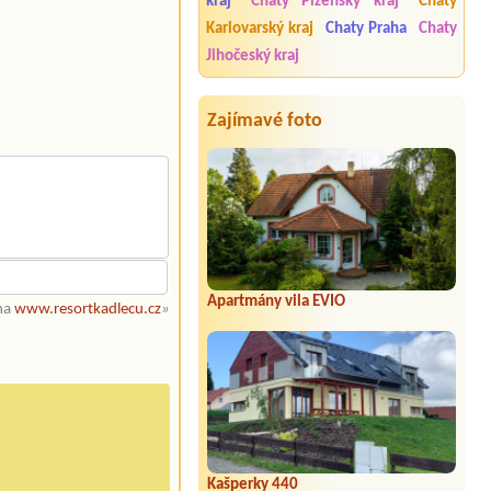
kraj
Chaty Plzeňský kraj
Chaty
Karlovarský kraj
Chaty Praha
Chaty
Jihočeský kraj
Zajímavé foto
Apartmány vila EVIO
 na
www.resortkadlecu.cz
»
Kašperky 440