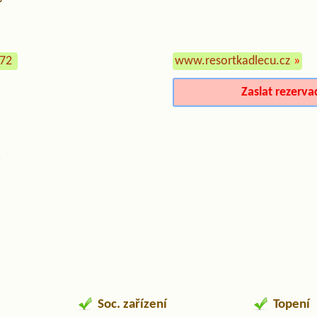
572
www.resortkadlecu.cz
»
Zaslat rezerva
ů
Soc. zařízení
Topení