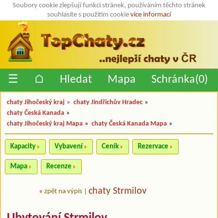
Soubory cookie zlepšují funkci stránek, používáním těchto stránek
souhlasíte s použitím cookie
více informací
☰
⌂
Hledat
Mapa
Schránka(
0
)
chaty Jihočeský kraj
»
chaty Jindřichův Hradec
»
chaty Česká Kanada
»
chaty Jihočeský kraj Mapa
»
chaty Česká Kanada Mapa
»
Kapacity
Vybavení
Ceník
Rezervace
Mapa
Recenze
chaty Strmilov
«
zpět na výpis
|