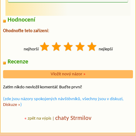
Hodnocení
Ohodnoťte teto zařízení:
nejhorší
nejlepší
Recenze
Vložit nový názor
»
Zatím nikdo nevložil komentář. Buďte první!
(zde jsou názory spokojených návštěvníků, všechny jsou v diskuzi,
Diskuze »
)
chaty Strmilov
«
zpět na výpis
|