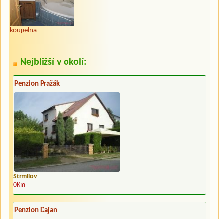
koupelna
Nejbližší v okolí:
Penzion Pražák
Strmilov
0Km
Penzion Dajan