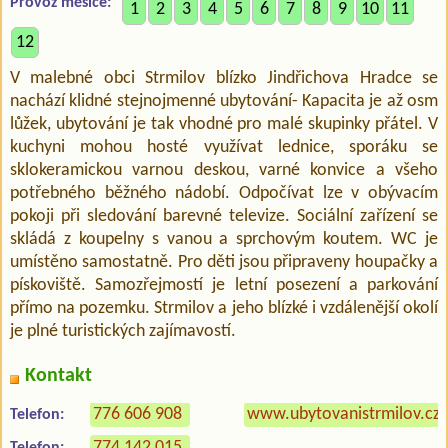
Provoz měsíce:
1
2
3
4
5
6
7
8
9
10
11
12
V malebné obci Strmilov blízko Jindřichova Hradce se
nachází klidné stejnojmenné ubytování- Kapacita je až osm
lůžek, ubytování je tak vhodné pro malé skupinky přátel. V
kuchyni mohou hosté využívat lednice, sporáku se
sklokeramickou varnou deskou, varné konvice a všeho
potřebného běžného nádobí. Odpočívat lze v obývacím
pokoji při sledování barevné televize. Sociální zařízení se
skládá z koupelny s vanou a sprchovým koutem. WC je
umístěno samostatně. Pro děti jsou připraveny houpačky a
pískoviště. Samozřejmostí je letní posezení a parkování
přímo na pozemku. Strmilov a jeho blízké i vzdálenější okolí
je plné turistických zajímavostí.
Kontakt
776 606 908
www.ubytovanistrmilov.cz
Telefon:
774 142 015
Telefon: