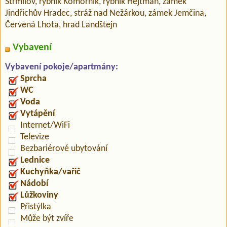
Strmilov, rybník Komorník, rybník Hejtman, zámek
Jindřichův Hradec, stráž nad Nežárkou, zámek Jemčina,
Červená Lhota, hrad Landštejn
Vybavení
Vybavení pokoje/apartmány:
Sprcha
WC
Voda
Vytápění
Internet/WiFi
Televize
Bezbariérové ubytování
Lednice
Kuchyňka/vařič
Nádobí
Lůžkoviny
Přistýlka
Může být zvíře