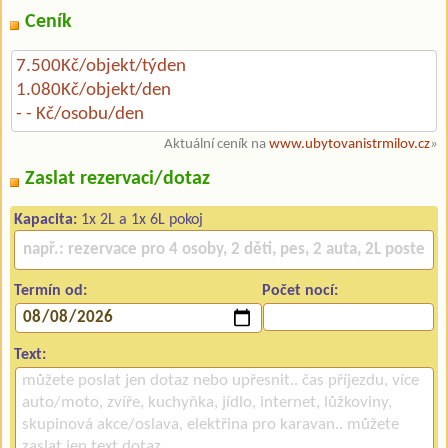
Ceník
7.500Kč/objekt/týden
1.080Kč/objekt/den
- - Kč/osobu/den
Aktuální ceník na
www.ubytovanistrmilov.cz
»
Zaslat rezervaci/dotaz
Kapacita:
1x 2L a 1x 6L pokoj
Termín od:
Počet nocí:
Text: