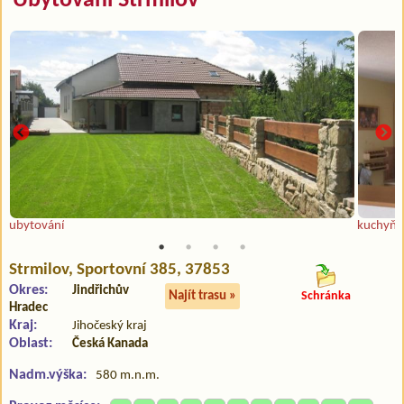
Ubytování Strmilov
ubytování
kuchyň
Strmilov
, Sportovní 385, 37853
Okres:
Jindřichův
Najít trasu »
Schránka
Hradec
Kraj:
Jihočeský kraj
Oblast:
Česká Kanada
Nadm.výška:
580 m.n.m.