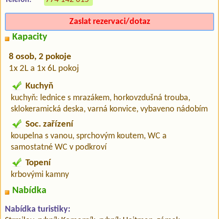
Zaslat rezervaci/dotaz
Kapacity
8 osob, 2 pokoje
1x 2L a 1x 6L pokoj
Kuchyň
kuchyň: lednice s mrazákem, horkovzdušná trouba,
sklokeramická deska, varná konvice, vybaveno nádobím
Soc. zařízení
koupelna s vanou, sprchovým koutem, WC a
samostatné WC v podkroví
Topení
krbovými kamny
Nabídka
Nabídka turistiky: