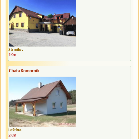
Strmilov
1Km
Chata Komorník
Leština
2Km