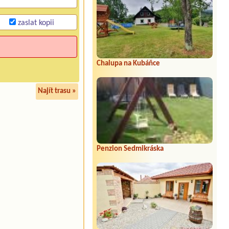
zaslat kopii
Chalupa na Kubáňce
Najít trasu »
Penzion Sedmikráska