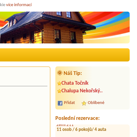
okie
více informací
🌞 Náš Tip:
Chata Točník
Termín od 2026-08-26 |
Penzion
Chalupa Nekořský..
Alpina
5 osob,1auto,pokud možno pokoje
vedle sebe.
Přidat
Oblíbené
Termín od 2026-09-25 |
Chalupa Na
Zemi 211
Poslední rezervace:
11 osob / 6 pokojů/ 4 auta
Termín od 2026-08-27 |
Apartmány