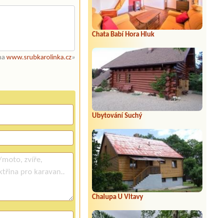
Chata Babí Hora Hluk
 na
www.srubkarolinka.cz
»
Ubytování Suchý
Chalupa U Vltavy