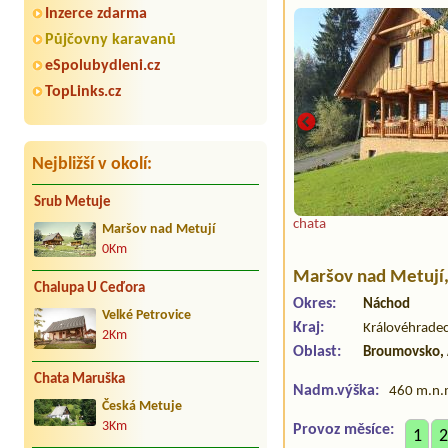
Inzerce zdarma
Půjčovny karavanů
eSpolubydleni.cz
TopLinks.cz
Nejbližší v okolí:
Srub Metuje
elna/WC
chata
Maršov nad Metují
0Km
Maršov nad Metují
Chalupa U Ceďora
Okres:
Náchod
Velké Petrovice
Kraj:
Královéhradec
2Km
Oblast:
Broumovsko, 
Chata Maruška
Nadm.výška:
460 m.n.
Česká Metuje
3Km
Provoz měsíce:
1
2