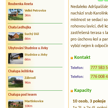
Roubenka Aneta
Nedaleko Adršpaššský
Velké Petrovice
nachází srub Karolínk
3Km
místnost se sedací so
rohovou lavicí, dvě k
Chata Ledhujka
zastřešená terasa s l
Suchý Důl
pro úschovu kol a pa
6Km
vybízí nejen k odpoči
Ubytování Studnice u Jívky
Studnice u Jívky
Kontakt
6Km
777 583 
Telefon:
Chalupa Ještěrka
776 008 
Telefon:
Zábrodí
9Km
Kapacity
Chalupa pod lesem
10 osob, 3 pokoje
Martínkovice
10Km
1x 2L a 2x 4L pokoj