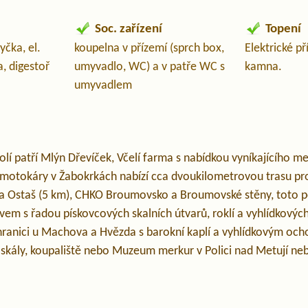
Soc. zařízení
Topení
yčka, el.
koupelna v přízemí (sprch box,
Elektrické p
, digestoř
umyvadlo, WC) a v patře WC s
kamna.
umyvadlem
olí patří Mlýn Dřevíček, Včelí farma s nabídkou vyníkajícího 
 motokáry v Žabokrkách nabízí cca dvoukilometrovou trasu p
a Ostaš (5 km), CHKO Broumovsko a Broumovské stěny, toto poh
em s řadou pískovcových skalních útvarů, roklí a vyhlídkových
hranici u Machova a Hvězda s barokní kaplí a vyhlídkovým och
 skály, koupaliště nebo Muzeum merkur v Polici nad Metují ne