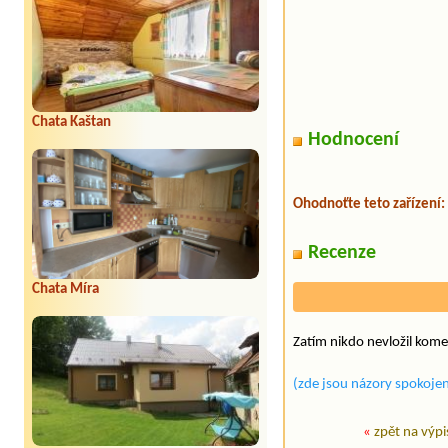
Chata Kaštan
Hodnocení
Ohodnoťte teto zařízení:
Recenze
Chata Míra
Zatím nikdo nevložil kome
(zde jsou názory spokojen
«
zpět na výpi