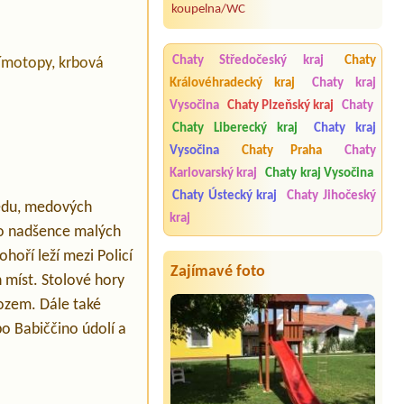
koupelna/WC
Chaty Středočeský kraj
Chaty
římotopy, krbová
Královéhradecký kraj
Chaty kraj
Vysočina
Chaty Plzeňský kraj
Chaty
Chaty Liberecký kraj
Chaty kraj
Vysočina
Chaty Praha
Chaty
Karlovarský kraj
Chaty kraj Vysočina
Chaty Ústecký kraj
Chaty Jihočeský
medu, medových
kraj
ro nadšence malých
oří leží mezi Policí
Zajímavé foto
 míst. Stolové hory
ozem. Dále také
bo Babiččino údolí a