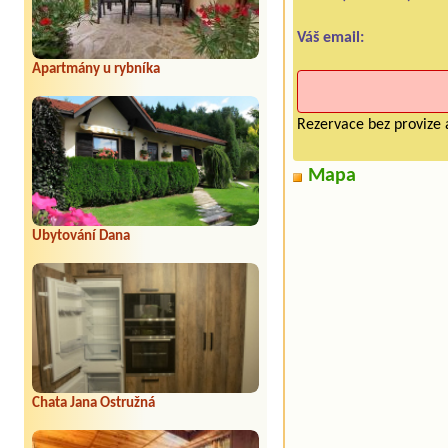
Váš email:
Apartmány u rybníka
Rezervace bez provize 
Mapa
Ubytování Dana
Chata Jana Ostružná