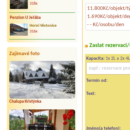
318x
11.800Kč/objekt/t
1.690Kč/objekt/de
Penzion U Jeřába
- - Kč/osobu/den
Horní Věstonice
316x
Zaslat rezervaci
Zajímavé foto
Kapacita:
1x 2L a 2x 4L
Termín od:
Text:
Chalupa Kristýnka
Jméno(a telefon):