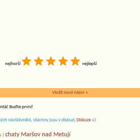
nejhorší
nejlepší
Vložit nový názor
»
ntář. Buďte první!
ých návštěvníků, všechny jsou v diskuzi,
Diskuze »
)
chaty Maršov nad Metují
s
|