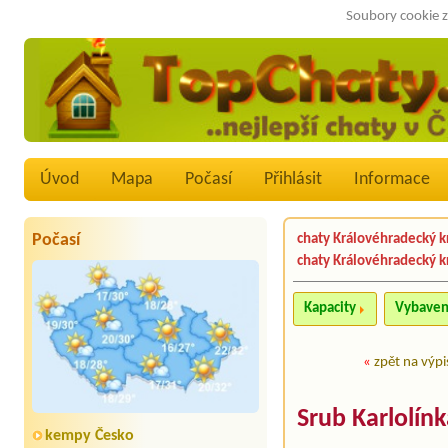
Soubory cookie z
Úvod
Mapa
Počasí
Přihlásit
Informace
Počasí
chaty Královéhradecký k
chaty Královéhradecký k
Kapacity
Vybaven
«
zpět na výpi
Srub Karlolín
kempy Česko