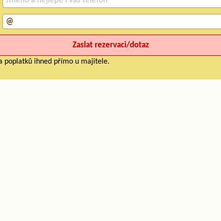
a poplatků ihned přímo u majitele.