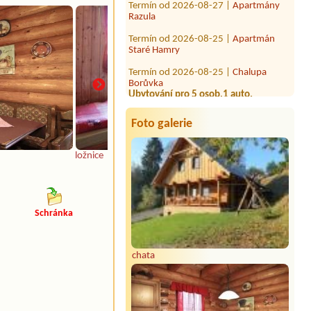
Razula
Termín od 2026-08-25 |
Apartmán
Staré Hamry
Termín od 2026-08-25 |
Chalupa
Borůvka
Ubytování pro 5 osob,1 auto.
Termín od 2026-08-26 |
Apartmán
Staré Hamry
5 osob,1 auto.
Foto galerie
ložnice
Schránka
chata