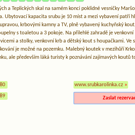
ch a Teplických skal na samém konci poklidné vesničky Maršo
a. Ubytovací kapacita srubu je 10 míst a mezi vybavení patří h
upravou, krbovými kamny a TV, plně vybavený kuchyňský kout, 
oupelny s toaletou a 3 pokoje. Na přilehlé zahradě je venkovní
avicemi a stolky, venkovní krb a dětský kout s houpačkami. Ve s
rkování je možné na pozemku. Malebný koutek v mezihůří Krko
nku, ale především láká turisty k poznávání zajímavých koutů t
580
www.srubkarolinka.cz
»
489
Zaslat rezerva