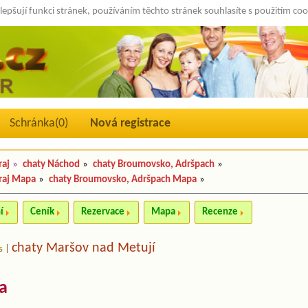
lepšují funkci stránek, používáním těchto stránek souhlasíte s použitím co
Schránka(
0
)
Nová registrace
raj
»
chaty Náchod
»
chaty Broumovsko, Adršpach
»
raj Mapa
»
chaty Broumovsko, Adršpach Mapa
»
í
Ceník
Rezervace
Mapa
Recenze
chaty Maršov nad Metují
s
|
ka