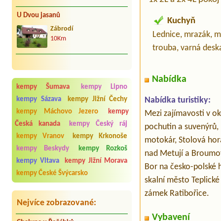
U Dvou jasanů
Kuchyň
Zábrodí
Lednice, mrazák, m
10Km
trouba, varná deska
Nabídka
kempy Šumava
kempy Lipno
Nabídka turistiky:
kempy Sázava
kempy Jižní Čechy
kempy Máchovo Jezero
kempy
Mezi zajímavosti v ok
Česká kanada
kempy Český ráj
pochutin a suvenýrů,
kempy Vranov
kempy Krkonoše
motokár, Stolová hor
kempy Beskydy
kempy Rozkoš
nad Metují a Broumov
kempy Vltava
kempy Jižní Morava
Bor na česko-polské 
kempy České Švýcarsko
skalní město Teplické
zámek Ratibořice.
Nejvíce zobrazované:
Vybavení