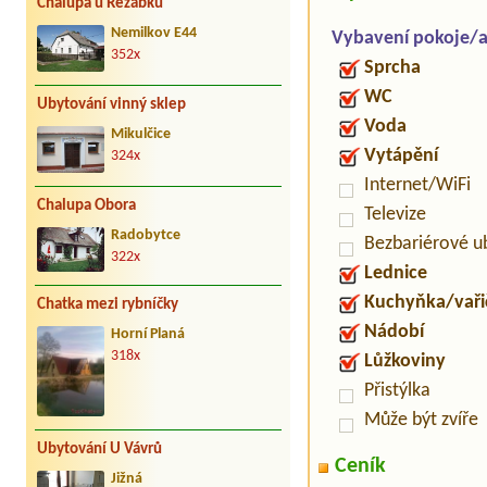
Chalupa u Řežábků
Nemilkov E44
Vybavení pokoje/
352x
Sprcha
WC
Ubytování vinný sklep
Voda
Mikulčice
Vytápění
324x
Internet/WiFi
Chalupa Obora
Televize
Radobytce
Bezbariérové u
322x
Lednice
Kuchyňka/vaři
Chatka mezi rybníčky
Nádobí
Horní Planá
318x
Lůžkoviny
Přistýlka
Může být zvíře
Ubytování U Vávrů
Ceník
Jižná