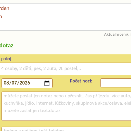
ýden
n
Aktuální ceník
/dotaz
 pokoj
Počet nocí: