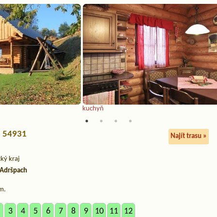
kuchyň
, 54931
Najít trasu »
ký kraj
Adršpach
m.
3
4
5
6
7
8
9
10
11
12