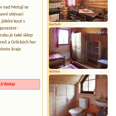
v nad Metují se
lavní obývací
jídelní kout s
kuchyň
 posezení -
rubu je také sklep
noš a Orlických hor
ohoto kraje.
ložnice
ci/dotaz