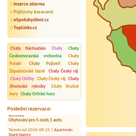
Inzerce zdarma
Půjčovny karavanů
eSpolubydleni.cz
TopLinks.cz
Chaty Náchodsko
Chaty
Chaty
Českomoravská vrchovina
Chaty
Polabí
Chaty Pojizeří
Chaty
Západočeské lázně
Chaty Český ráj
Chaty Chřiby
Chaty Český ráj
Chaty
Termín od 2026-09-25 |
Chalupa Na
Jihočeské rybníky
Chaty Krušné
Zemi 211
hory
Chaty Orlické hory
11 osob / 6 pokojů/ 4 auta
Termín od 2026-08-25 |
Chalupa
Poslední rezervace:
Borůvka
Ubytování pro 5 osob,1 auto.
Termín od 2026-08-25 |
Apartmán
Staré Hamry