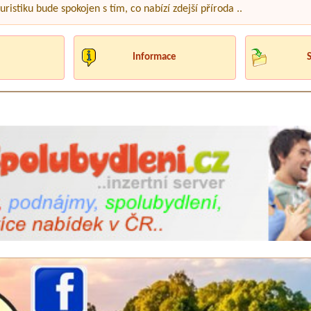
ristiku bude spokojen s tím, co nabízí zdejší příroda ..
Informace