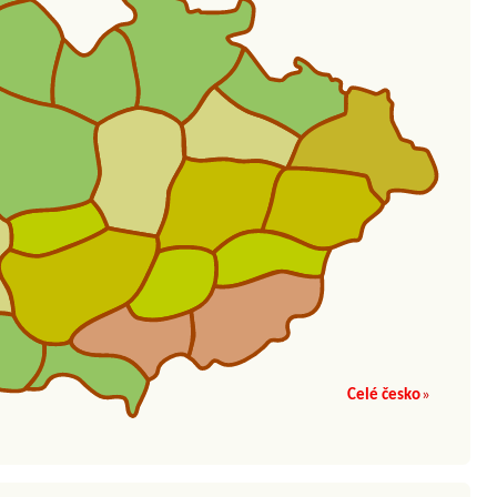
Celé česko
»