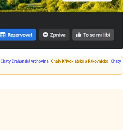
Chaty Drahanská vrchovina
Chaty Křivoklátsko a Rakovnicko
Chaty