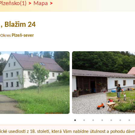
>
>
Plzeňsko(1)
Mapa
n
, Blažim 24
Okres
Plzeň-sever
ké usedlosti z 18. století, která Vám nabídne útulnost a pohodu dávný