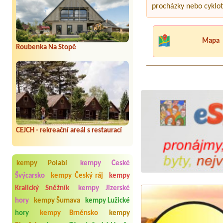
procházky nebo cyklotu
Mapa
Roubenka Na Stopě
CEJCH - rekreační areál s restaurací
kempy Polabí
kempy České
Švýcarsko
kempy Český ráj
kempy
Kralický Sněžník
kempy Jizerské
hory
kempy Šumava
kempy Lužické
hory
kempy Brněnsko
kempy