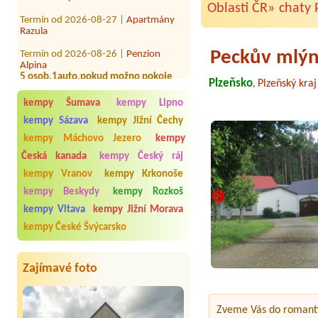
Oblasti ČR»
chaty 
Termín od 2026-08-27 |
Apartmány
Razula
Termín od 2026-08-26 |
Penzion
Alpina
Peckův mlý
5 osob,1auto,pokud možno pokoje
vedle sebe.
Plzeňsko
Plzeňský kraj
,
Termín od 2026-08-26 |
Apartmán
kempy Šumava
kempy Lipno
Staré Hamry
5 osob,1 auto.
kempy Sázava
kempy Jižní Čechy
kempy Máchovo Jezero
kempy
Česká kanada
kempy Český ráj
kempy Vranov
kempy Krkonoše
kempy Beskydy
kempy Rozkoš
kempy Vltava
kempy Jižní Morava
kempy České Švýcarsko
Zajímavé foto
Zveme Vás do romantic