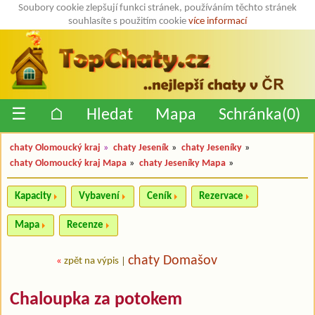
Soubory cookie zlepšují funkci stránek, používáním těchto stránek
souhlasíte s použitím cookie
více informací
☰
⌂
Hledat
Mapa
Schránka(
0
)
chaty Olomoucký kraj
»
chaty Jeseník
»
chaty Jeseníky
»
chaty Olomoucký kraj Mapa
»
chaty Jeseníky Mapa
»
Kapacity
Vybavení
Ceník
Rezervace
Mapa
Recenze
chaty Domašov
«
zpět na výpis
|
Chaloupka za potokem