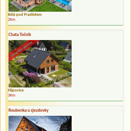
Bělá pod Pradědem
2Km
Chata Točník
Filipovice
3Km
Roubenka u sjezdovky