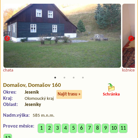
chata
ložnice
Domašov
, Domašov 160
Okres:
Jeseník
Najít trasu »
Schránka
Kraj:
Olomoucký kraj
Oblast:
Jeseníky
Nadm.výška:
585 m.n.m.
Provoz měsíce:
1
2
3
4
5
6
7
8
9
10
11