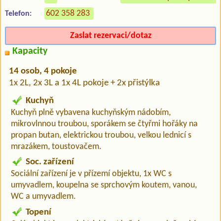
602 358 283
Telefon:
Zaslat rezervaci/dotaz
Kapacity
14 osob, 4 pokoje
1x 2L, 2x 3L a 1x 4L pokoje + 2x přistýlka
Kuchyň
Kuchyň plně vybavena kuchyňským nádobím,
mikrovlnnou troubou, sporákem se čtyřmi hořáky na
propan butan, elektrickou troubou, velkou lednicí s
mrazákem, toustovačem.
Soc. zařízení
Sociální zařízení je v přízemí objektu, 1x WC s
umyvadlem, koupelna se sprchovým koutem, vanou,
WC a umyvadlem.
Topení