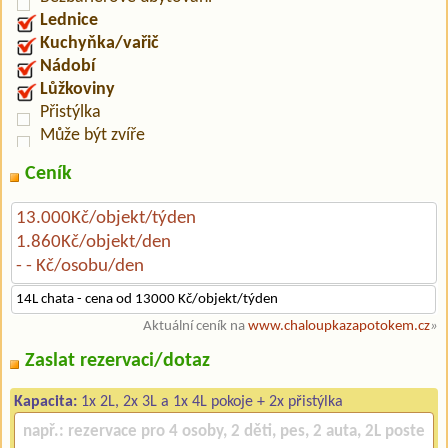
Lednice
Kuchyňka/vařič
Nádobí
Lůžkoviny
Přistýlka
Může být zvíře
Ceník
13.000Kč/objekt/týden
1.860Kč/objekt/den
- - Kč/osobu/den
14L chata - cena od 13000 Kč/objekt/týden
Aktuální ceník na
www.chaloupkazapotokem.cz
»
Zaslat rezervaci/dotaz
Kapacita:
1x 2L, 2x 3L a 1x 4L pokoje + 2x přistýlka