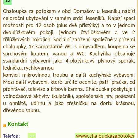
12
Chaloupka za potokem v obci Domašov u Jeseníku nabízí
celoroční ubytování v samém srdci Jeseníků. Nabízí spací
možnosti pro 12 osob (plus dvě přistýlky) a to v jednom
dvoulůžkovém pokoji, jednom čtyřlůžkovém a ve 2
třílůžkových pokojích. Sociální zařízení: společné v přízemí
chaloupky, 1x samostatné WC s umyvadlem, koupelna se
sprchovým koutem, vanou a WC. Kuchyňka obsahuje
standardní vybavení jako 4-plotýnkový plynový sporák,
ledničku, rychlovarnou
konvici, mikrovlnnou troubu a další kuchyňské vybavení.
Mezi další vybavení, které určitě oceníte, patří pračka, cd
přehrávač, televize a krbová kamna. Chaloupka poskytuje i
volnočasové aktivity (kulečník), společenské hry, posezení
u ohniště, udírnu a jako třešničku na dortu krásnou,
dřevěnou saunu.
Kontakt
- -
www.chaloupkazapotokem
Telefon: