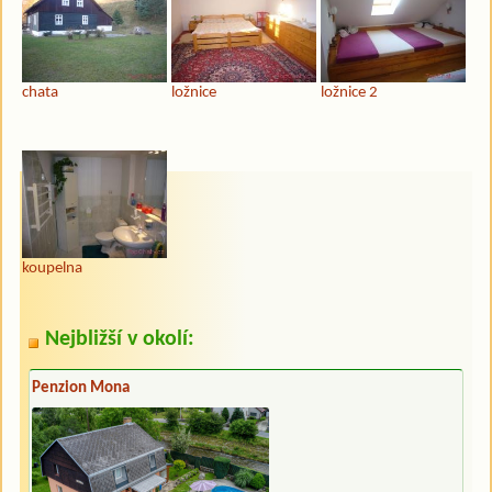
chata
ložnice
ložnice 2
koupelna
Nejbližší v okolí:
Penzion Mona