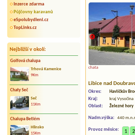
Inzerce zdarma
Půjčovny karavanů
eSpolubydleni.cz
TopLinks.cz
Nejbližší v okolí:
Golfová chalupa
chata
Trhová Kamenice
9Km
Libice nad Doubrav
Chaty Seč
Okres:
Havlíčkův Bro
Seč
Kraj:
kraj Vysočina
11Km
Oblast:
Železné hory
Nadm.výška:
440 m.n.
Chalupa Betlém
Hlinsko
Provoz měsíce:
1
2
15Km