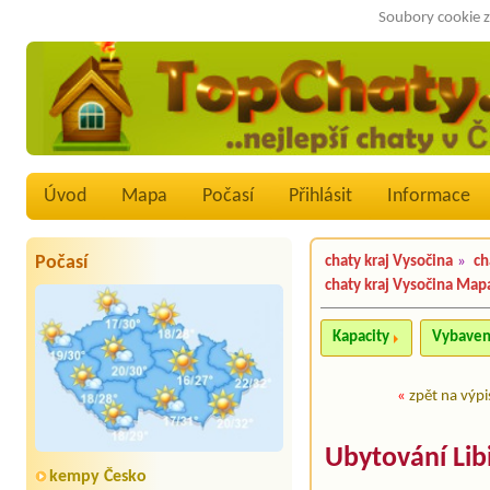
Soubory cookie z
Úvod
Mapa
Počasí
Přihlásit
Informace
Počasí
chaty kraj Vysočina
»
ch
chaty kraj Vysočina Map
Kapacity
Vybaven
«
zpět na výpi
Ubytování Lib
kempy Česko