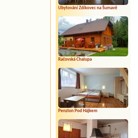
Ubytování Zdíkovec na Šumavě
Račovská Chalupa
Penzion Pod Hájkem