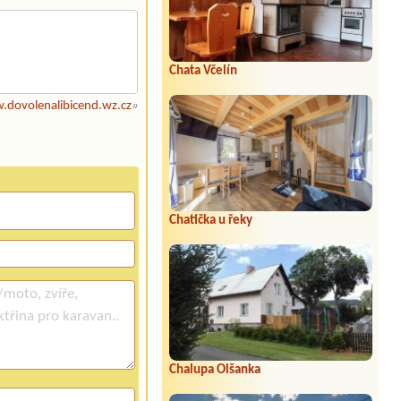
Chata Včelín
dovolenalibicend.wz.cz
»
Chatička u řeky
Chalupa Olšanka