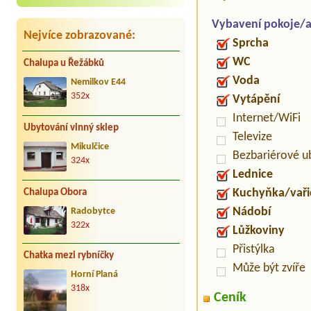
Vybavení pokoje/
Nejvíce zobrazované:
Sprcha
WC
Chalupa u Řežábků
Voda
Nemilkov E44
352x
Vytápění
Internet/WiFi
Ubytování vinný sklep
Televize
Mikulčice
Bezbariérové u
324x
Lednice
Kuchyňka/vaři
Chalupa Obora
Nádobí
Radobytce
322x
Lůžkoviny
Přistýlka
Chatka mezi rybníčky
Může být zvíře
Horní Planá
318x
Ceník