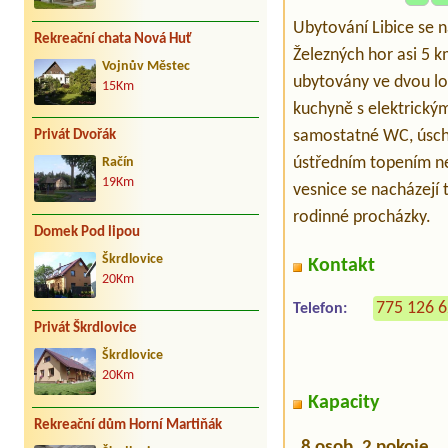
Ubytování Libice se 
Rekreační chata Nová Huť
Železných hor asi 5 
Vojnův Městec
ubytovány ve dvou lo
15Km
kuchyně s elektrický
samostatné WC, úscho
Privát Dvořák
ústředním topením ne
Račín
19Km
vesnice se nacházejí 
rodinné procházky.
Domek Pod lipou
Škrdlovice
Kontakt
20Km
775 126 
Telefon:
Privát Škrdlovice
Škrdlovice
20Km
Kapacity
Rekreační dům Horní Martiňák
8 osob, 2 pokoje