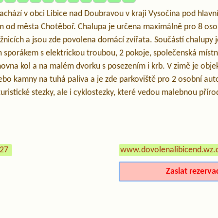
nachází v obci Libice nad Doubravou v kraji Vysočina pod hla
km od města Chotěboř. Chalupa je určena maximálně pro 8 osob
žnicích a jsou zde povolena domácí zvířata. Součástí chalupy 
m sporákem s elektrickou troubou, 2 pokoje, společenská místn
vna kol a na malém dvorku s posezením i krb. V zimě je obj
bo kamny na tuhá paliva a je zde parkoviště pro 2 osobní auto
turistické stezky, ale i cyklostezky, které vedou malebnou příro
627
www.dovolenalibicend.wz.
Zaslat rezerva