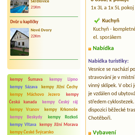
Škrdlovice
1x 3L a 1x 5L pokoj
21Km
Kuchyň
Dvůr u kapličky
Kuchyň - kompletn
Nové Dvory
22Km
el. sporákem
Nabídka
Nabídka turistiky:
Vesnice se nachází p
stravování je v místn
kempy Šumava
kempy Lipno
vinný sklípek. V obci
kempy Sázava
kempy Jižní Čechy
je vzdálen od ubytov
kempy Máchovo Jezero
kempy
středem cyklostezek. 
Česká kanada
kempy Český ráj
dispozici běžecké tra
kempy Vranov
kempy Krkonoše
kempy Beskydy
kempy Rozkoš
Chotěboři.
kempy Vltava
kempy Jižní Morava
Vybavení
kempy České Švýcarsko