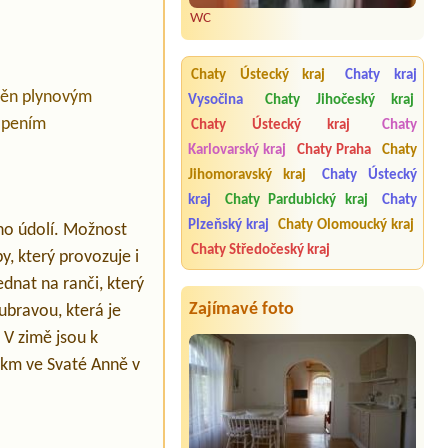
WC
Chaty Ústecký kraj
Chaty kraj
pěn plynovým
Vysočina
Chaty Jihočeský kraj
opením
Chaty Ústecký kraj
Chaty
Karlovarský kraj
Chaty Praha
Chaty
Jihomoravský kraj
Chaty Ústecký
kraj
Chaty Pardubický kraj
Chaty
Plzeňský kraj
Chaty Olomoucký kraj
ého údolí. Možnost
Chaty Středočeský kraj
y, který provozuje i
ednat na ranči, který
Zajímavé foto
ubravou, která je
 V zimě jsou k
5 km ve Svaté Anně v