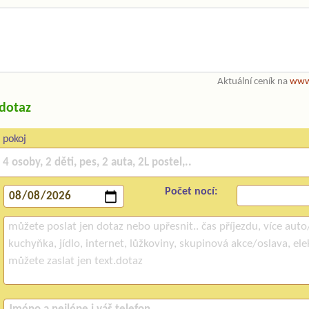
Aktuální ceník na
www.
/dotaz
 pokoj
Počet nocí: