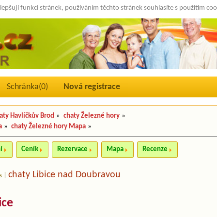
lepšují funkci stránek, používáním těchto stránek souhlasíte s použitím co
Schránka(
0
)
Nová registrace
aty Havlíčkův Brod
»
chaty Železné hory
»
a
»
chaty Železné hory Mapa
»
í
Ceník
Rezervace
Mapa
Recenze
chaty Libice nad Doubravou
s
|
ice