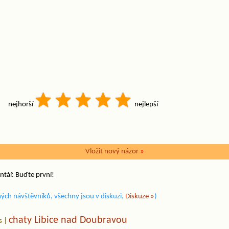
nejhorší
nejlepší
Vložit nový názor
»
ntář. Buďte první!
ých návštěvníků, všechny jsou v diskuzi,
Diskuze »
)
chaty Libice nad Doubravou
s
|