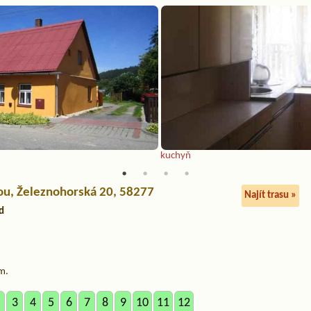
kuchyň
ou
, Železnohorská 20, 58277
Najít trasu »
d
m.
3
4
5
6
7
8
9
10
11
12