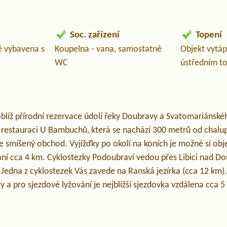
Soc. zařízení
Topení
ě vybavena s
Koupelna - vana, samostatné
Objekt vytá
WC
ústředním t
oblíž přírodní rezervace údolí řeky Doubravy a Svatomariánsk
í restauraci U Bambuchů, která se nachází 300 metrů od chalup
 je smíšený obchod. Vyjížďky po okolí na koních je možné si obj
ání cca 4 km. Cyklostezky Podoubraví vedou přes Libici nad Do
Jedna z cyklostezek Vás zavede na Ranská jezírka (cca 12 km).
sy a pro sjezdové lyžování je nejbližší sjezdovka vzdálena cca 