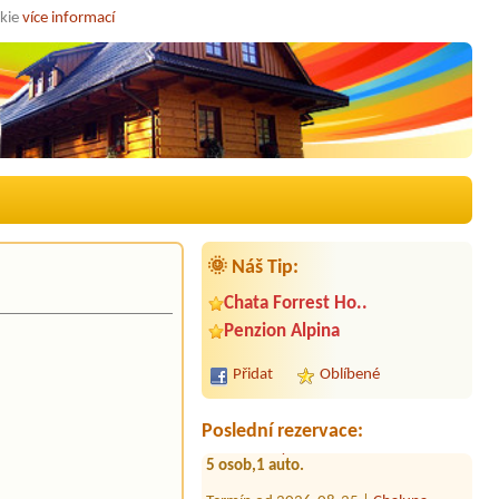
okie
více informací
🌞 Náš Tip:
Chata Forrest Ho..
Termín od 2026-08-26 |
Penzion
Alpina
Penzion Alpina
5 osob,1auto,pokud možno pokoje
vedle sebe.
Přidat
Oblíbené
Termín od 2026-08-26 |
Apartmán
Staré Hamry
Poslední rezervace:
5 osob,1 auto.
Termín od 2026-08-25 |
Chalupa
Borůvka