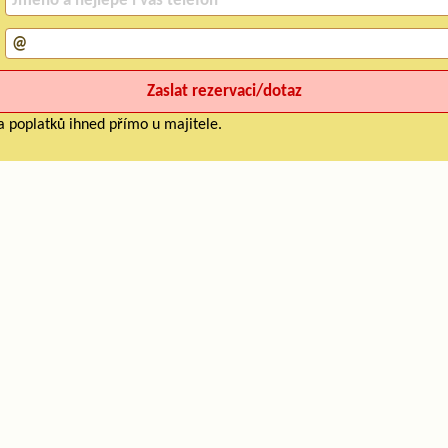
a poplatků ihned přímo u majitele.