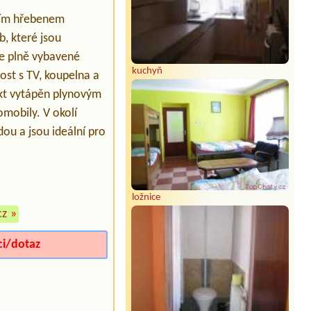
vním hřebenem
, které jsou
je plně vybavené
kuchyň
ost s TV, koupelna a
ekt vytápěn plynovým
mobily. V okolí
dou a jsou ideální pro
ložnice
cz
»
ci/dotaz