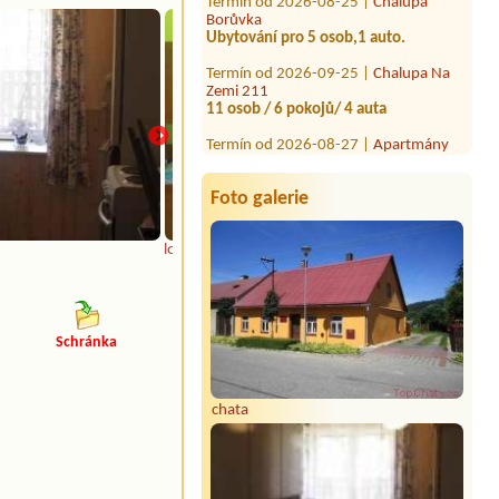
Ubytování pro 5 osob,1 auto.
Termín od 2026-09-25 |
Chalupa Na
Zemi 211
11 osob / 6 pokojů/ 4 auta
Termín od 2026-08-27 |
Apartmány
Razula
Termín od 2026-08-25 |
Apartmán
Staré Hamry
Foto galerie
ložnice
Schránka
chata